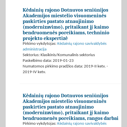
Kėdainių rajono Dotnuvos seniūnijos
Akademijos miestelio visuomeninės
paskirties pastato atnaujinimo
(modernizavimo), pritaikant jį kaimo
bendruomenės poreikiams, techninio
projekto ekspertizė
Pirkimo vykdytojas:
Kėdainių rajono savivaldybės
administracija
Sektorius: Klasikinis/Komunalinis sektorius
Paskelbimo data: 2019-01-23
Numatomos pirkimo pradžios data: 2019-II ketv. -
2019-IV ketv.
Kėdainių rajono Dotnuvos seniūnijos
Akademijos miestelio visuomeninės
paskirties pastato atnaujinimo
(modernizavimo), pritaikant jį kaimo
bendruomenės poreikiams, rangos darbai
Pirkimo vykdytojas:
Kėdainių rajono savivaldybės