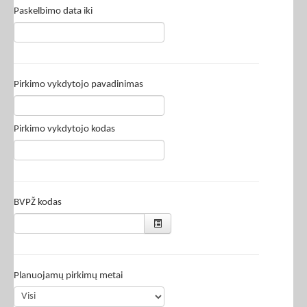
Paskelbimo data iki
Pirkimo vykdytojo pavadinimas
Pirkimo vykdytojo kodas
BVPŽ kodas
Planuojamų pirkimų metai