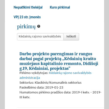
Nepatikimi tiekėjai
Kuro pirkimai
VPĮ 23 str. įmonės
pirkimų
Ieškoti
Darbo projekto parengimas ir rangos
darbai pagal projektą ,,Kėdainių krašto
muziejaus kapitalinio remonto, Didžioji
g.19, Kėdainiai, projektas”
Pirkimo vykdytojas:
Kėdainių rajono savivaldybės
administracija
Sektorius: Klasikinis/Komunalinis sektorius
Paskelbimo data: 2019-01-23
Numatomos pirkimo pradžios data: 2019-I ketv. - 2019-
III ketv.