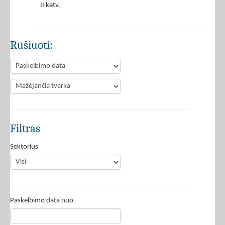
II ketv.
Rūšiuoti:
Filtras
Sektorius
Paskelbimo data nuo