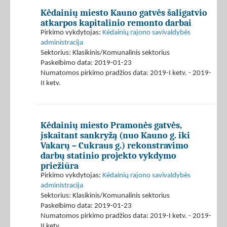
Kėdainių miesto Kauno gatvės šaligatvio
atkarpos kapitalinio remonto darbai
Pirkimo vykdytojas:
Kėdainių rajono savivaldybės
administracija
Sektorius: Klasikinis/Komunalinis sektorius
Paskelbimo data: 2019-01-23
Numatomos pirkimo pradžios data: 2019-I ketv. - 2019-
II ketv.
Kėdainių miesto Pramonės gatvės,
įskaitant sankryžą (nuo Kauno g. iki
Vakarų – Cukraus g.) rekonstravimo
darbų statinio projekto vykdymo
priežiūra
Pirkimo vykdytojas:
Kėdainių rajono savivaldybės
administracija
Sektorius: Klasikinis/Komunalinis sektorius
Paskelbimo data: 2019-01-23
Numatomos pirkimo pradžios data: 2019-I ketv. - 2019-
II ketv.