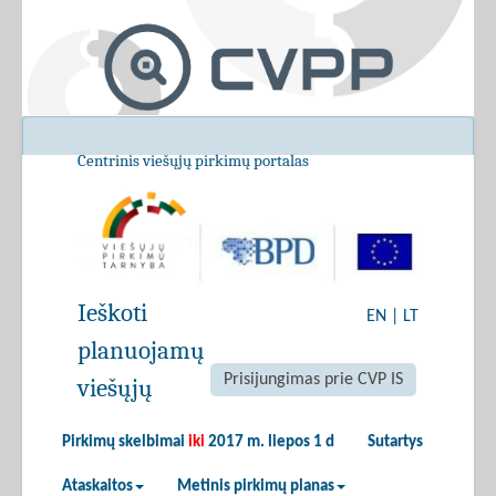
Centrinis viešųjų pirkimų portalas
Ieškoti
EN
|
LT
planuojamų
Prisijungimas prie CVP IS
viešųjų
Pirkimų skelbimai
iki
2017 m. liepos 1 d
Sutartys
Ataskaitos
Metinis pirkimų planas