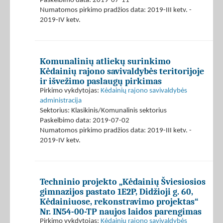
Paskelbimo data: 2019-07-11
Numatomos pirkimo pradžios data: 2019-III ketv. -
2019-IV ketv.
Komunalinių atliekų surinkimo
Kėdainių rajono savivaldybės teritorijoje
ir išvežimo paslaugų pirkimas
Pirkimo vykdytojas:
Kėdainių rajono savivaldybės
administracija
Sektorius: Klasikinis/Komunalinis sektorius
Paskelbimo data: 2019-07-02
Numatomos pirkimo pradžios data: 2019-III ketv. -
2019-IV ketv.
Techninio projekto „Kėdainių Šviesiosios
gimnazijos pastato 1E2P, Didžioji g. 60,
Kėdainiuose, rekonstravimo projektas“
Nr. IN54-00-TP naujos laidos parengimas
Pirkimo vykdytojas:
Kėdainių rajono savivaldybės