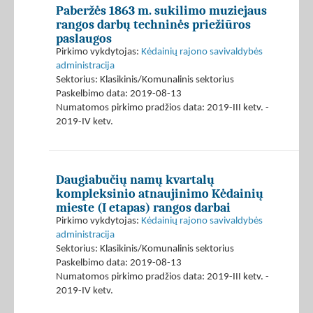
Paberžės 1863 m. sukilimo muziejaus
rangos darbų techninės priežiūros
paslaugos
Pirkimo vykdytojas:
Kėdainių rajono savivaldybės
administracija
Sektorius: Klasikinis/Komunalinis sektorius
Paskelbimo data: 2019-08-13
Numatomos pirkimo pradžios data: 2019-III ketv. -
2019-IV ketv.
Daugiabučių namų kvartalų
kompleksinio atnaujinimo Kėdainių
mieste (I etapas) rangos darbai
Pirkimo vykdytojas:
Kėdainių rajono savivaldybės
administracija
Sektorius: Klasikinis/Komunalinis sektorius
Paskelbimo data: 2019-08-13
Numatomos pirkimo pradžios data: 2019-III ketv. -
2019-IV ketv.