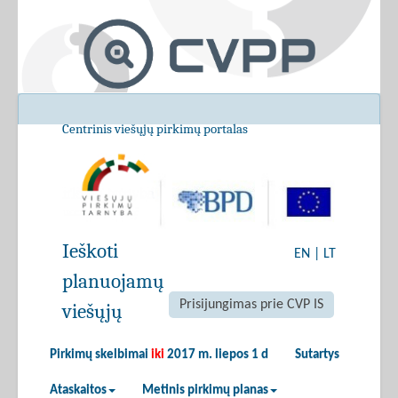
Centrinis viešųjų pirkimų portalas
Ieškoti
EN
|
LT
planuojamų
Prisijungimas prie CVP IS
viešųjų
Pirkimų skelbimai
iki
2017 m. liepos 1 d
Sutartys
Ataskaitos
Metinis pirkimų planas