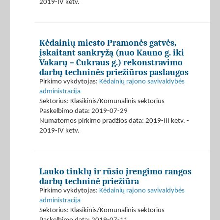
2019-IV ketv.
Kėdainių miesto Pramonės gatvės,
įskaitant sankryžą (nuo Kauno g. iki
Vakarų – Cukraus g.) rekonstravimo
darbų techninės priežiūros paslaugos
Pirkimo vykdytojas:
Kėdainių rajono savivaldybės
administracija
Sektorius: Klasikinis/Komunalinis sektorius
Paskelbimo data: 2019-07-29
Numatomos pirkimo pradžios data: 2019-III ketv. -
2019-IV ketv.
Lauko tinklų ir rūsio įrengimo rangos
darbų techninė priežiūra
Pirkimo vykdytojas:
Kėdainių rajono savivaldybės
administracija
Sektorius: Klasikinis/Komunalinis sektorius