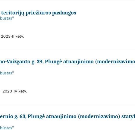
eritorijų priežiūros paslaugos
 būstas"
 2023-II ketv.
o-Vaižganto g. 39, Plungė atnaujinimo (modernizavimo
 būstas"
- 2023-IV ketv.
rnio g. 63, Plungė atnaujinimo (modernizavimo) staty
 būstas"