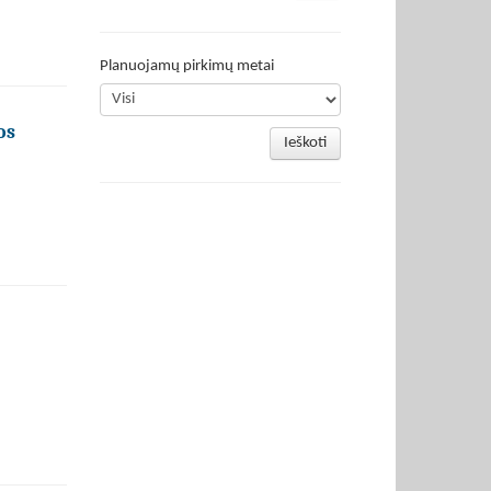
Planuojamų pirkimų metai
os
Ieškoti