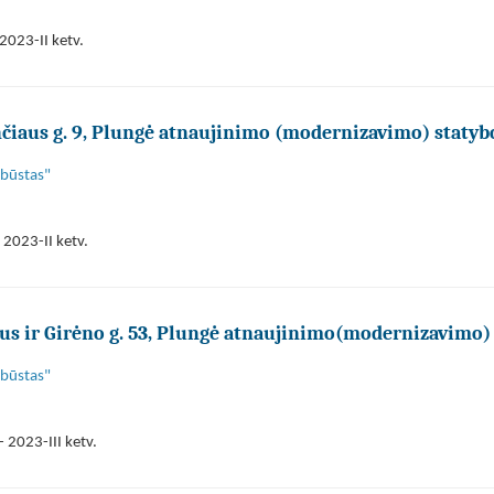
2023-II ketv.
iaus g. 9, Plungė atnaujinimo (modernizavimo) statyb
 būstas"
 2023-II ketv.
s ir Girėno g. 53, Plungė atnaujinimo(modernizavimo)
 būstas"
 2023-III ketv.