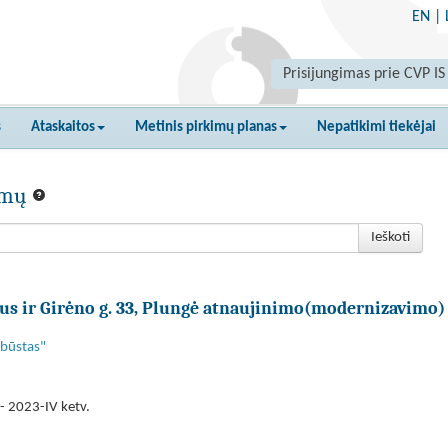
EN
|
Prisijungimas prie CVP IS
s
Ataskaitos
Metinis pirkimų planas
Nepatikimi tiekėjai
kimų
Ieškoti
s ir Girėno g. 33, Plungė atnaujinimo(modernizavimo)
 būstas"
- 2023-IV ketv.