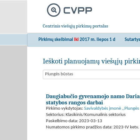
Centrinis viešųjų pirkimų portalas
Pirkimų skelbimai
iki
2017 m. liepos 1 d
Sutarty
Ieškoti planuojamų viešųjų pir
Daugiabučio gyvenamojo namo Dariau
statybos rangos darbai
Pirkimo vykdytojas:
Savivaldybės įmonė ,,Plungės
Sektorius: Klasikinis/Komunalinis sektorius
Paskelbimo data: 2023-03-13
Numatomos pirkimo pradžios data: 2023-IV ketv. 