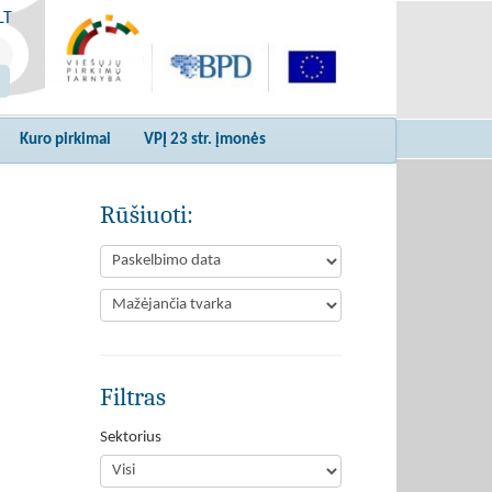
LT
Kuro pirkimai
VPĮ 23 str. įmonės
Rūšiuoti:
Filtras
Sektorius