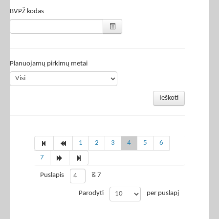
BVPŽ kodas
Planuojamų pirkimų metai
Ieškoti
1
2
3
4
5
6
7
Puslapis
iš 7
Parodyti
per puslapį