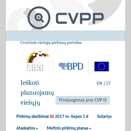
Centrinis viešųjų pirkimų portalas
Ieškoti
EN
|
LT
planuojamų
Prisijungimas prie CVP IS
viešųjų
Pirkimų skelbimai
iki
2017 m. liepos 1 d
Sutartys
Ataskaitos
Metinis pirkimų planas