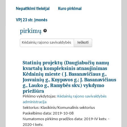
Nepatikimi tiekėjai
Kuro pirkimai
VPĮ 23 str. įmonės
pirkimų
Ieškoti
Statinių projektų (Daugiabučių namų
kvartalų kompleksinis atnaujinimas
Kėdainių mieste ( J. Basanavičiaus g.,
Josvainių g., Knypavos g.; J. Basanavičiaus
g., Lauko g., Ramybės skv.) vykdymo
priežiūra
Pirkimo vykdytojas:
Kėdainių rajono savivaldybės
administracija
Sektorius: Klasikinis/Komunalinis sektorius
Paskelbimo data: 2019-10-08
Numatomos pirkimo pradžios data: 2019-IV ketv. -
2020-I ketv.