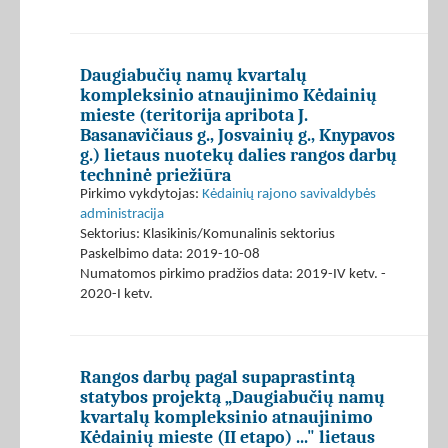
Daugiabučių namų kvartalų
kompleksinio atnaujinimo Kėdainių
mieste (teritorija apribota J.
Basanavičiaus g., Josvainių g., Knypavos
g.) lietaus nuotekų dalies rangos darbų
techninė priežiūra
Pirkimo vykdytojas:
Kėdainių rajono savivaldybės
administracija
Sektorius: Klasikinis/Komunalinis sektorius
Paskelbimo data: 2019-10-08
Numatomos pirkimo pradžios data: 2019-IV ketv. -
2020-I ketv.
Rangos darbų pagal supaprastintą
statybos projektą „Daugiabučių namų
kvartalų kompleksinio atnaujinimo
Kėdainių mieste (II etapo) ..." lietaus