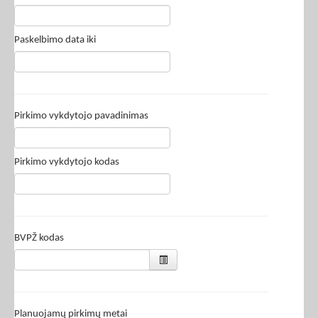
Paskelbimo data iki
Pirkimo vykdytojo pavadinimas
Pirkimo vykdytojo kodas
BVPŽ kodas
Planuojamų pirkimų metai