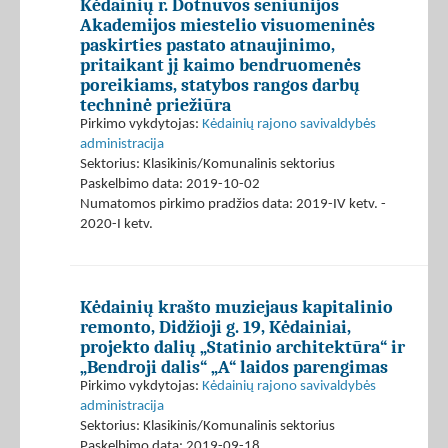
Kėdainių r. Dotnuvos seniūnijos
Akademijos miestelio visuomeninės
paskirties pastato atnaujinimo,
pritaikant jį kaimo bendruomenės
poreikiams, statybos rangos darbų
techninė priežiūra
Pirkimo vykdytojas:
Kėdainių rajono savivaldybės
administracija
Sektorius: Klasikinis/Komunalinis sektorius
Paskelbimo data: 2019-10-02
Numatomos pirkimo pradžios data: 2019-IV ketv. -
2020-I ketv.
Kėdainių krašto muziejaus kapitalinio
remonto, Didžioji g. 19, Kėdainiai,
projekto dalių „Statinio architektūra“ ir
„Bendroji dalis“ „A“ laidos parengimas
Pirkimo vykdytojas:
Kėdainių rajono savivaldybės
administracija
Sektorius: Klasikinis/Komunalinis sektorius
Paskelbimo data: 2019-09-18