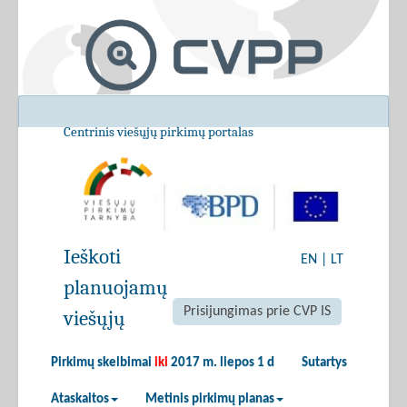
Centrinis viešųjų pirkimų portalas
Ieškoti
EN
|
LT
planuojamų
Prisijungimas prie CVP IS
viešųjų
Pirkimų skelbimai
iki
2017 m. liepos 1 d
Sutartys
Ataskaitos
Metinis pirkimų planas