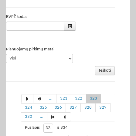
BVPŽ kodas
Planuojamų pirkimų metai
Ieškoti
...
321
322
323
324
325
326
327
328
329
330
...
Puslapis
iš 334