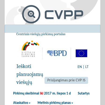
Centrinis viešųjų pirkimų portalas
Ieškoti
EN
|
LT
planuojamų
Prisijungimas prie CVP IS
viešųjų
Pirkimų skelbimai
iki
2017 m. liepos 1 d
Sutartys
Ataskaitos
Metinis pirkimų planas