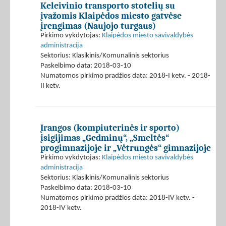
Keleivinio transporto stotelių su
įvažomis Klaipėdos miesto gatvėse
įrengimas (Naujojo turgaus)
Pirkimo vykdytojas:
Klaipėdos miesto savivaldybės
administracija
Sektorius: Klasikinis/Komunalinis sektorius
Paskelbimo data: 2018-03-10
Numatomos pirkimo pradžios data: 2018-I ketv. - 2018-
II ketv.
Įrangos (kompiuterinės ir sporto)
įsigijimas „Gedminų“, „Smeltės“
progimnazijoje ir „Vėtrungės“ gimnazijoje
Pirkimo vykdytojas:
Klaipėdos miesto savivaldybės
administracija
Sektorius: Klasikinis/Komunalinis sektorius
Paskelbimo data: 2018-03-10
Numatomos pirkimo pradžios data: 2018-IV ketv. -
2018-IV ketv.