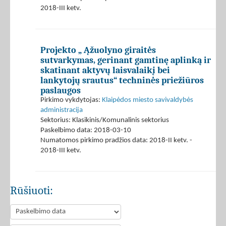
2018-III ketv.
Projekto „ Ąžuolyno giraitės
sutvarkymas, gerinant gamtinę aplinką ir
skatinant aktyvų laisvalaikį bei
lankytojų srautus“ techninės priežiūros
paslaugos
Pirkimo vykdytojas:
Klaipėdos miesto savivaldybės
administracija
Sektorius: Klasikinis/Komunalinis sektorius
Paskelbimo data: 2018-03-10
Numatomos pirkimo pradžios data: 2018-II ketv. -
2018-III ketv.
Rūšiuoti: