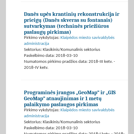
Danės upės krantinių rekonstrukcija ir
prieigų (Danės skveras su fontanais)
sutvarkymas (techninės priežiūros
paslaugų pirkimas)
Pirkimo vykdytojas:
Klaipėdos miesto savivaldybės
administracija
Sektorius: Klasikinis/Komunalinis sektorius
Paskelbimo data: 2018-03-10
Numatomos pirkimo pradžios data: 2018-III ketv. -
2018-IV ketv.
Programinės įrangos „GeoMap“ ir „GIS
GeoMap“ atnaujinimas ir 1 metų
palaikymo paslaugos pirkimas
Pirkimo vykdytojas:
Klaipėdos miesto savivaldybės
administracija
Sektorius: Klasikinis/Komunalinis sektorius
Paskelbimo data: 2018-03-10