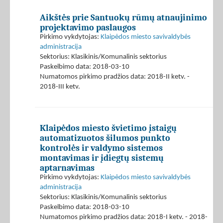
Aikštės prie Santuokų rūmų atnaujinimo
projektavimo paslaugos
Pirkimo vykdytojas:
Klaipėdos miesto savivaldybės
administracija
Sektorius: Klasikinis/Komunalinis sektorius
Paskelbimo data: 2018-03-10
Numatomos pirkimo pradžios data: 2018-II ketv. -
2018-III ketv.
Klaipėdos miesto švietimo įstaigų
automatizuotos šilumos punkto
kontrolės ir valdymo sistemos
montavimas ir įdiegtų sistemų
aptarnavimas
Pirkimo vykdytojas:
Klaipėdos miesto savivaldybės
administracija
Sektorius: Klasikinis/Komunalinis sektorius
Paskelbimo data: 2018-03-10
Numatomos pirkimo pradžios data: 2018-I ketv. - 2018-