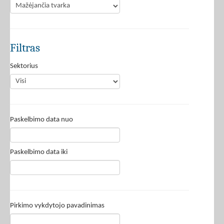
Filtras
Sektorius
Paskelbimo data nuo
Paskelbimo data iki
Pirkimo vykdytojo pavadinimas