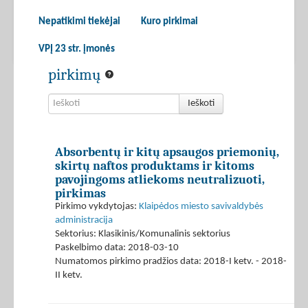
Nepatikimi tiekėjai
Kuro pirkimai
VPĮ 23 str. įmonės
pirkimų
Ieškoti
Absorbentų ir kitų apsaugos priemonių,
skirtų naftos produktams ir kitoms
pavojingoms atliekoms neutralizuoti,
pirkimas
Pirkimo vykdytojas:
Klaipėdos miesto savivaldybės
administracija
Sektorius: Klasikinis/Komunalinis sektorius
Paskelbimo data: 2018-03-10
Numatomos pirkimo pradžios data: 2018-I ketv. - 2018-
II ketv.