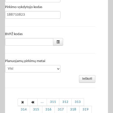
Pirkimo vykdytojo kodas
BVPŽ kodas
Planuojamų pirkimų metai
Ieškoti
...
311
312
313
314
315
316
317
318
319