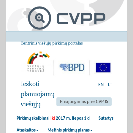
Centrinis viešųjų pirkimų portalas
Ieškoti
EN
|
LT
planuojamų
Prisijungimas prie CVP IS
viešųjų
Pirkimų skelbimai
iki
2017 m. liepos 1 d
Sutartys
Ataskaitos
Metinis pirkimų planas