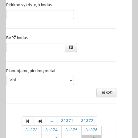
Pirkimo vykdytojo kodas
BVPŽ kodas
Planuojamų pirkimų metai
Ieškoti
...
31371
31372
31373
31374
31375
31376