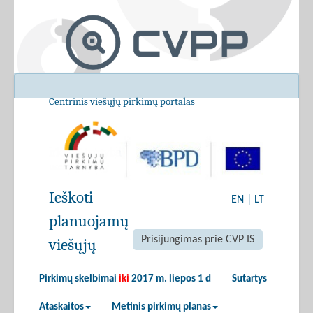
Centrinis viešųjų pirkimų portalas
Ieškoti
EN
|
LT
planuojamų
Prisijungimas prie CVP IS
viešųjų
Pirkimų skelbimai
iki
2017 m. liepos 1 d
Sutartys
Ataskaitos
Metinis pirkimų planas