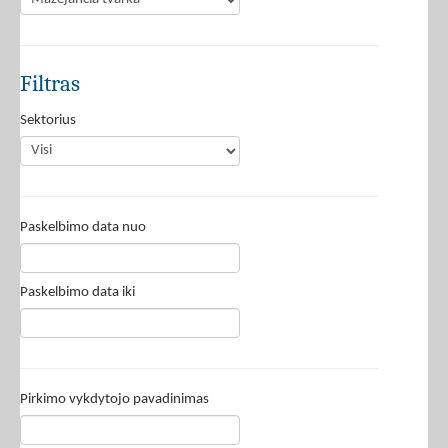
Filtras
Sektorius
Paskelbimo data nuo
Paskelbimo data iki
Pirkimo vykdytojo pavadinimas