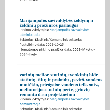
2023-III ketv.
Marijampolės savivaldybės želdynų ir
želdinių priežiūros paslaugos
Pirkimo vykdytojas:
Marijampolės savivaldybės
administracija
Sektorius: Klasikinis/Komunalinis sektorius
Paskelbimo data: 2023-10-25
Numatomos pirkimo pradžios data: 2023-IV ketv. -
2024-I ketv.
varinių melior. statinių, tvenkinių hidr.
statinių, tiltų ir pralaidų , pavirš. vandens
nuotėkio, priešgaisr. vandens telk. sutv.,
melioracijos statinių pertv., griovių
remonto d. su projektavimu
Pirkimo vykdytojas:
Marijampolės savivaldybės
administracija
Sektorius: Klasikinis/Komunalinis sektorius