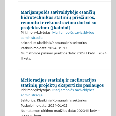
Marijampolės savivaldybėje esančių
hidrotechnikos statinių priežiūros,
remonto ir rekonstravimo darbai su
projektavimu (įkainiai)
Pirkimo vykdytojas:
Marijampolės savivaldybės
administracija
Sektorius: Klasikinis/Komunalinis sektorius
Paskelbimo data: 2024-01-17
Numatomos pirkimo pradžios data: 2024-I ketv. - 2024-
II ketv.
Melioracijos statinių ir melioracijos
statinių projektų ekspertizės paslaugos
Pirkimo vykdytojas:
Marijampolės savivaldybės
administracija
Sektorius: Klasikinis/Komunalinis sektorius
Paskelbimo data: 2024-01-02
Numatomos pirkimo pradžios data: 2023-III ketv. -