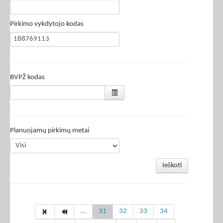
Pirkimo vykdytojo kodas
BVPŽ kodas
Planuojamų pirkimų metai
Ieškoti
...
31
32
33
34