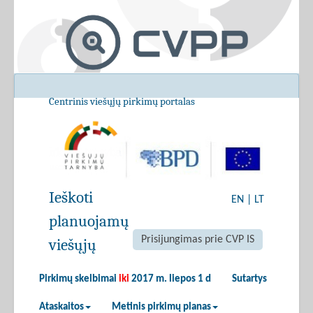
Centrinis viešųjų pirkimų portalas
Ieškoti
EN
|
LT
planuojamų
Prisijungimas prie CVP IS
viešųjų
Pirkimų skelbimai
iki
2017 m. liepos 1 d
Sutartys
Ataskaitos
Metinis pirkimų planas