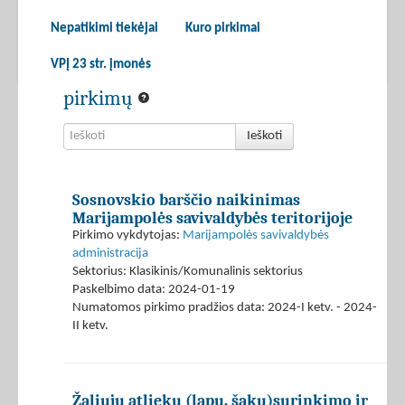
Nepatikimi tiekėjai
Kuro pirkimai
VPĮ 23 str. įmonės
pirkimų
Ieškoti
Sosnovskio barščio naikinimas
Marijampolės savivaldybės teritorijoje
Pirkimo vykdytojas:
Marijampolės savivaldybės
administracija
Sektorius: Klasikinis/Komunalinis sektorius
Paskelbimo data: 2024-01-19
Numatomos pirkimo pradžios data: 2024-I ketv. - 2024-
II ketv.
Žaliųjų atliekų (lapų, šakų)surinkimo ir