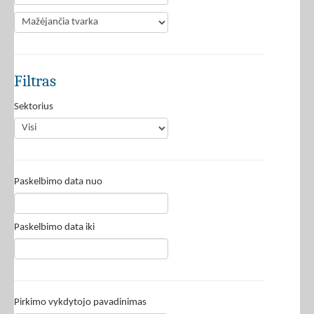
Filtras
Sektorius
Paskelbimo data nuo
Paskelbimo data iki
Pirkimo vykdytojo pavadinimas