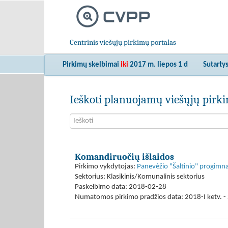
Centrinis viešųjų pirkimų portalas
Pirkimų skelbimai
iki
2017 m. liepos 1 d
Sutarty
Ieškoti planuojamų viešųjų pir
Komandiruočių išlaidos
Pirkimo vykdytojas:
Panevėžio "Šaltinio" progimna
Sektorius: Klasikinis/Komunalinis sektorius
Paskelbimo data: 2018-02-28
Numatomos pirkimo pradžios data: 2018-I ketv. - 