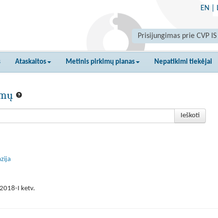
EN
|
Prisijungimas prie CVP IS
s
Ataskaitos
Metinis pirkimų planas
Nepatikimi tiekėjai
kimų
Ieškoti
zija
2018-I ketv.