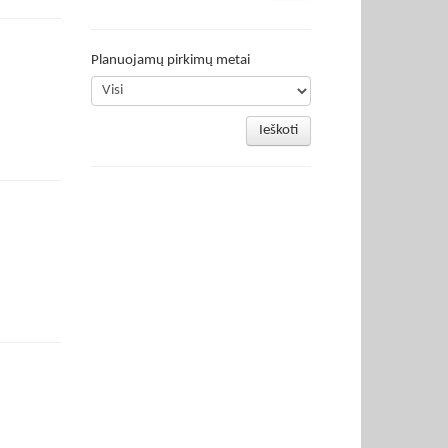
Planuojamų pirkimų metai
Ieškoti