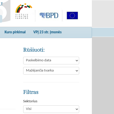
LT
Kuro pirkimai
VPĮ 23 str. įmonės
Rūšiuoti:
Filtras
Sektorius