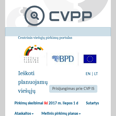
Centrinis viešųjų pirkimų portalas
Ieškoti
EN
|
LT
planuojamų
Prisijungimas prie CVP IS
viešųjų
Pirkimų skelbimai
iki
2017 m. liepos 1 d
Sutartys
Ataskaitos
Metinis pirkimų planas