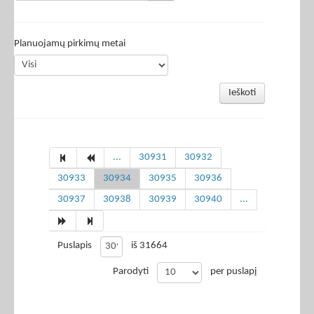
Planuojamų pirkimų metai
Ieškoti
...
30931
30932
30933
30934
30935
30936
30937
30938
30939
30940
...
Puslapis
iš 31664
Parodyti
per puslapį