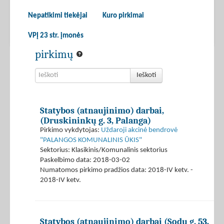
Nepatikimi tiekėjai
Kuro pirkimai
VPĮ 23 str. įmonės
pirkimų
Ieškoti
Statybos (atnaujinimo) darbai,
(Druskininkų g. 3, Palanga)
Pirkimo vykdytojas:
Uždaroji akcinė bendrovė
"PALANGOS KOMUNALINIS ŪKIS"
Sektorius: Klasikinis/Komunalinis sektorius
Paskelbimo data: 2018-03-02
Numatomos pirkimo pradžios data: 2018-IV ketv. -
2018-IV ketv.
Statybos (atnaujinimo) darbai (Sodų g. 53,