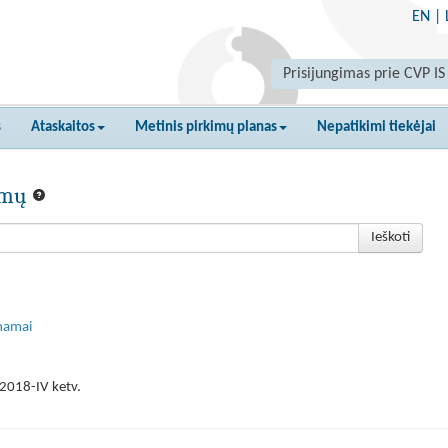
EN
|
Prisijungimas prie CVP IS
s
Ataskaitos
Metinis pirkimų planas
Nepatikimi tiekėjai
kimų
Ieškoti
 namai
2018-IV ketv.