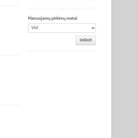
Planuojamų pirkimų metai
Ieškoti