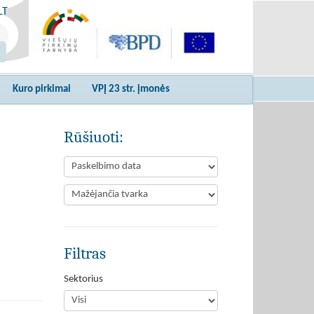
LT
Kuro pirkimai
VPĮ 23 str. įmonės
Rūšiuoti:
Filtras
Sektorius