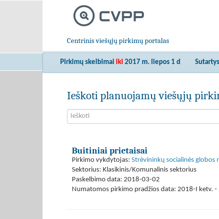
Centrinis viešųjų pirkimų portalas
Pirkimų skelbimai
iki
2017 m. liepos 1 d
Sutarty
Ieškoti planuojamų viešųjų pir
Buitiniai prietaisai
Pirkimo vykdytojas:
Strėvininkų socialinės globos
Sektorius: Klasikinis/Komunalinis sektorius
Paskelbimo data: 2018-03-02
Numatomos pirkimo pradžios data: 2018-I ketv. - 