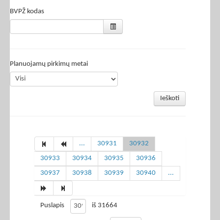
BVPŽ kodas
Planuojamų pirkimų metai
Ieškoti
...
30931
30932
30933
30934
30935
30936
30937
30938
30939
30940
...
Puslapis
iš 31664