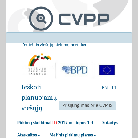
Centrinis viešųjų pirkimų portalas
Ieškoti
EN
|
LT
planuojamų
Prisijungimas prie CVP IS
viešųjų
Pirkimų skelbimai
iki
2017 m. liepos 1 d
Sutartys
Ataskaitos
Metinis pirkimų planas