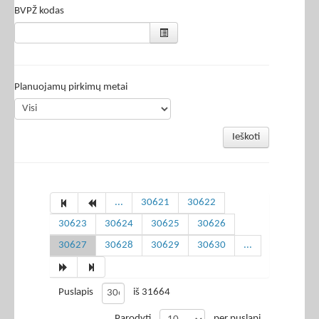
BVPŽ kodas
Planuojamų pirkimų metai
Ieškoti
...
30621
30622
30623
30624
30625
30626
30627
30628
30629
30630
...
Puslapis
iš 31664
Parodyti
per puslapį