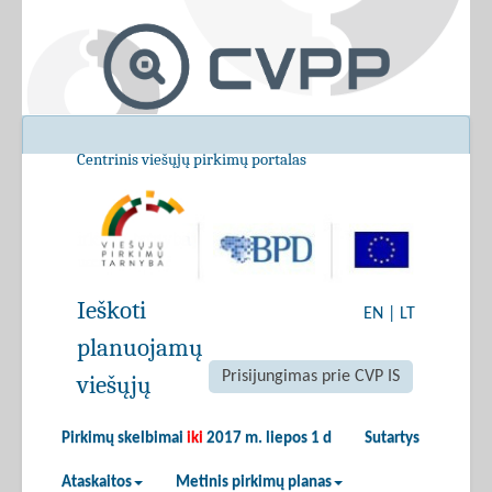
Centrinis viešųjų pirkimų portalas
Ieškoti
EN
|
LT
planuojamų
Prisijungimas prie CVP IS
viešųjų
Pirkimų skelbimai
iki
2017 m. liepos 1 d
Sutartys
Ataskaitos
Metinis pirkimų planas