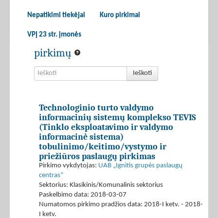
Nepatikimi tiekėjai
Kuro pirkimai
VPĮ 23 str. įmonės
pirkimų
Ieškoti
Technologinio turto valdymo
informacinių sistemų komplekso TEVIS
(Tinklo eksploatavimo ir valdymo
informacinė sistema)
tobulinimo/keitimo/vystymo ir
priežiūros paslaugų pirkimas
Pirkimo vykdytojas:
UAB „Ignitis grupės paslaugų
centras“
Sektorius: Klasikinis/Komunalinis sektorius
Paskelbimo data: 2018-03-07
Numatomos pirkimo pradžios data: 2018-I ketv. - 2018-
I ketv.