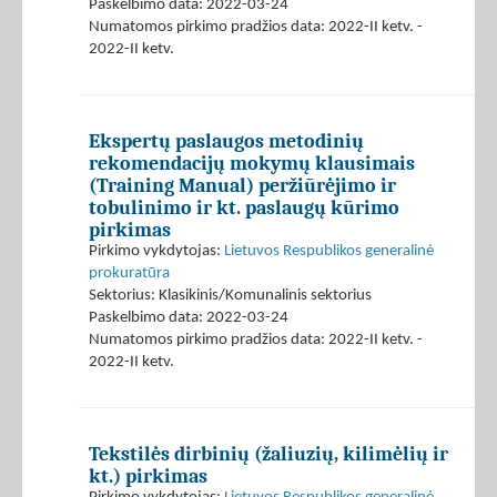
Paskelbimo data: 2022-03-24
Numatomos pirkimo pradžios data: 2022-II ketv. -
2022-II ketv.
Ekspertų paslaugos metodinių
rekomendacijų mokymų klausimais
(Training Manual) peržiūrėjimo ir
tobulinimo ir kt. paslaugų kūrimo
pirkimas
Pirkimo vykdytojas:
Lietuvos Respublikos generalinė
prokuratūra
Sektorius: Klasikinis/Komunalinis sektorius
Paskelbimo data: 2022-03-24
Numatomos pirkimo pradžios data: 2022-II ketv. -
2022-II ketv.
Tekstilės dirbinių (žaliuzių, kilimėlių ir
kt.) pirkimas