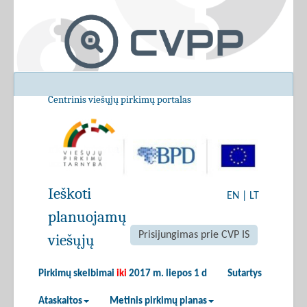
Centrinis viešųjų pirkimų portalas
Ieškoti
EN
|
LT
planuojamų
Prisijungimas prie CVP IS
viešųjų
Pirkimų skelbimai
iki
2017 m. liepos 1 d
Sutartys
Ataskaitos
Metinis pirkimų planas