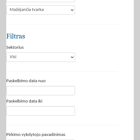
Filtras
Sektorius
Paskelbimo data nuo
Paskelbimo data iki
Pirkimo vykdytojo pavadinimas