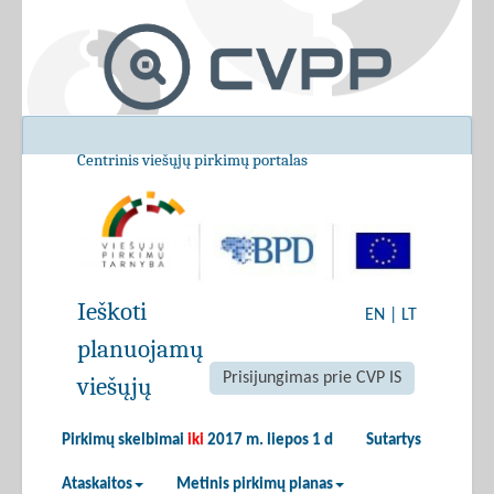
Centrinis viešųjų pirkimų portalas
Ieškoti
EN
|
LT
planuojamų
Prisijungimas prie CVP IS
viešųjų
Pirkimų skelbimai
iki
2017 m. liepos 1 d
Sutartys
Ataskaitos
Metinis pirkimų planas