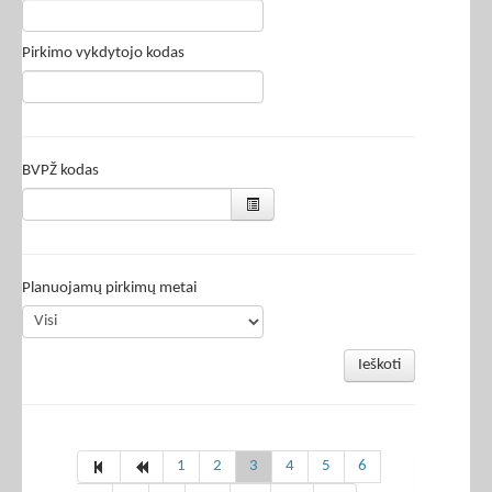
Pirkimo vykdytojo kodas
BVPŽ kodas
Planuojamų pirkimų metai
Ieškoti
1
2
3
4
5
6