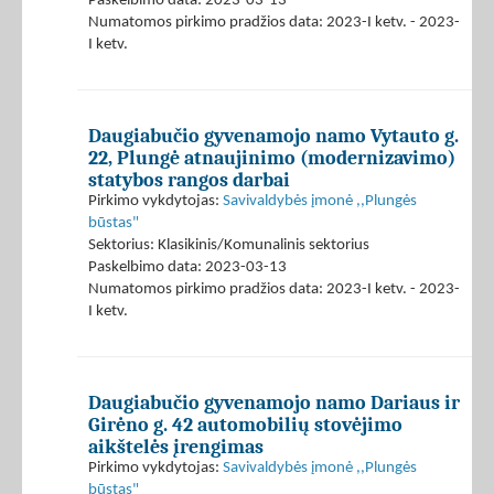
Paskelbimo data: 2023-03-13
Numatomos pirkimo pradžios data: 2023-I ketv. - 2023-
I ketv.
Daugiabučio gyvenamojo namo Vytauto g.
22, Plungė atnaujinimo (modernizavimo)
statybos rangos darbai
Pirkimo vykdytojas:
Savivaldybės įmonė ,,Plungės
būstas"
Sektorius: Klasikinis/Komunalinis sektorius
Paskelbimo data: 2023-03-13
Numatomos pirkimo pradžios data: 2023-I ketv. - 2023-
I ketv.
Daugiabučio gyvenamojo namo Dariaus ir
Girėno g. 42 automobilių stovėjimo
aikštelės įrengimas
Pirkimo vykdytojas:
Savivaldybės įmonė ,,Plungės
būstas"