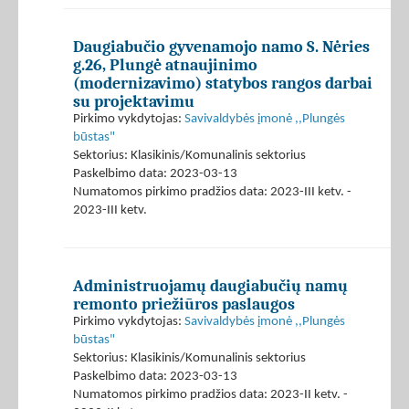
Daugiabučio gyvenamojo namo S. Nėries
g.26, Plungė atnaujinimo
(modernizavimo) statybos rangos darbai
su projektavimu
Pirkimo vykdytojas:
Savivaldybės įmonė ,,Plungės
būstas"
Sektorius: Klasikinis/Komunalinis sektorius
Paskelbimo data: 2023-03-13
Numatomos pirkimo pradžios data: 2023-III ketv. -
2023-III ketv.
Administruojamų daugiabučių namų
remonto priežiūros paslaugos
Pirkimo vykdytojas:
Savivaldybės įmonė ,,Plungės
būstas"
Sektorius: Klasikinis/Komunalinis sektorius
Paskelbimo data: 2023-03-13
Numatomos pirkimo pradžios data: 2023-II ketv. -