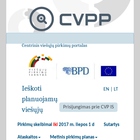
Centrinis viešųjų pirkimų portalas
Ieškoti
EN
|
LT
planuojamų
Prisijungimas prie CVP IS
viešųjų
Pirkimų skelbimai
iki
2017 m. liepos 1 d
Sutartys
Ataskaitos
Metinis pirkimų planas