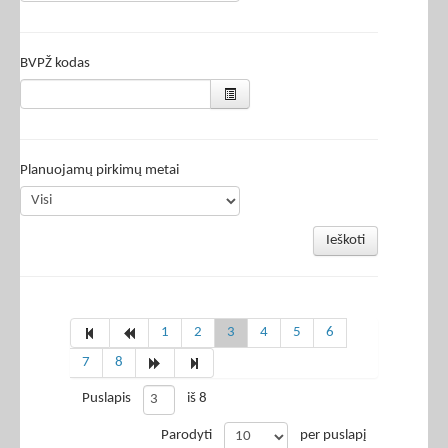
BVPŽ kodas
Planuojamų pirkimų metai
Ieškoti
1
2
3
4
5
6
7
8
Puslapis
iš 8
Parodyti
per puslapį