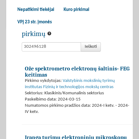
Nepatikimi tiekėjai
Kuro pirkimai
VPĮ 23 str. įmonės
pirkimų
Ieškoti
Ože spektrometro elektronų šaltinis- FEG
keitimas
Pirkimo vykdytojas:
Valstybinis mokslinių tyrimų
institutas Fizinių ir technologijos mokslų centras
Sektorius: Klasikinis/Komunalinis sektorius
Paskelbimo data: 2024-03-15
Numatomos pirkimo pradžios data: 2024-I ketv. - 2024-
IV ketv.
Įranga turimų elektroninių mikroskopų