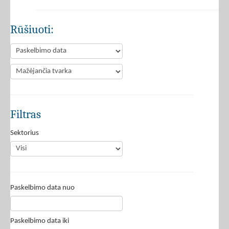
Rūšiuoti:
Filtras
Sektorius
Paskelbimo data nuo
Paskelbimo data iki