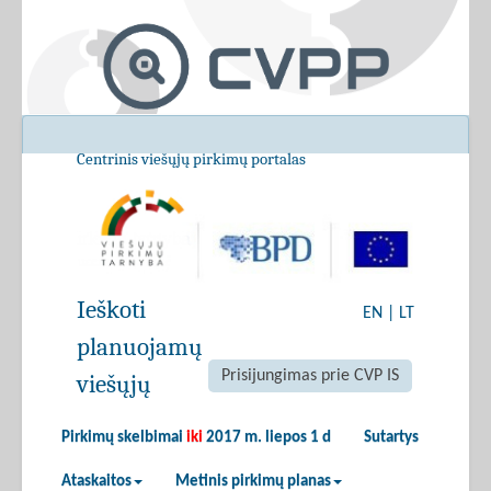
Centrinis viešųjų pirkimų portalas
Ieškoti
EN
|
LT
planuojamų
Prisijungimas prie CVP IS
viešųjų
Pirkimų skelbimai
iki
2017 m. liepos 1 d
Sutartys
Ataskaitos
Metinis pirkimų planas