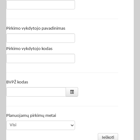
Pirkimo vykdytojo pavadinimas
Pirkimo vykdytojo kodas
BVPŽ kodas
Planuojamų pirkimų metai
Ieškoti