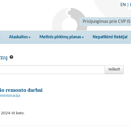
EN
|
Prisijungimas prie CVP IS
s
Ataskaitos
Metinis pirkimų planas
Nepatikimi tiekėjai
kimų
Ieškoti
nio remonto darbai
ministracija
2024-III ketv.