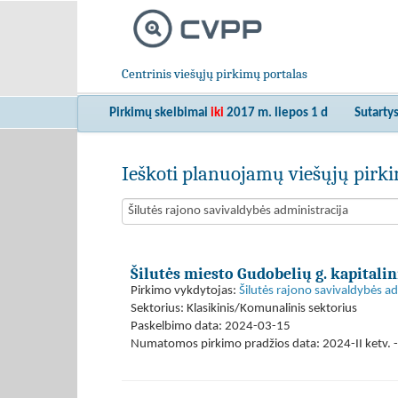
Centrinis viešųjų pirkimų portalas
Pirkimų skelbimai
iki
2017 m. liepos 1 d
Sutarty
Ieškoti planuojamų viešųjų pir
Šilutės miesto Gudobelių g. kapitali
Pirkimo vykdytojas:
Šilutės rajono savivaldybės ad
Sektorius: Klasikinis/Komunalinis sektorius
Paskelbimo data: 2024-03-15
Numatomos pirkimo pradžios data: 2024-II ketv. - 