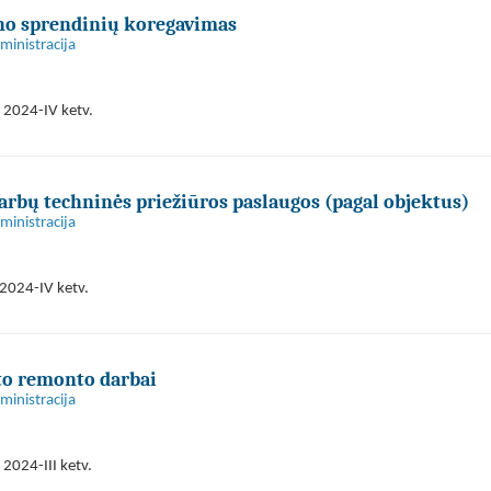
plano sprendinių koregavimas
ministracija
 2024-IV ketv.
darbų techninės priežiūros paslaugos (pagal objektus)
ministracija
2024-IV ketv.
to remonto darbai
ministracija
2024-III ketv.