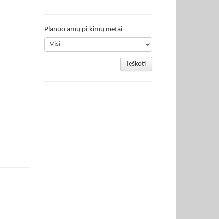
Planuojamų pirkimų metai
Ieškoti