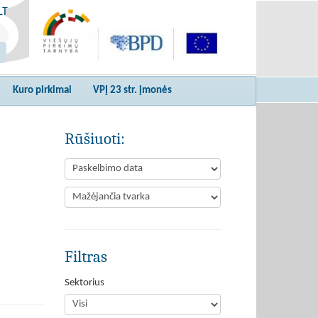
LT
Kuro pirkimai
VPĮ 23 str. įmonės
Rūšiuoti:
Filtras
Sektorius