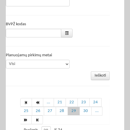
BVPŽ kodas
Planuojamų pirkimų metai
Ieškoti
...
21
22
23
24
25
26
27
28
29
30
...