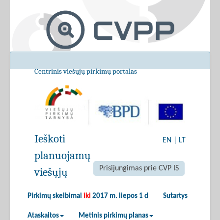
Centrinis viešųjų pirkimų portalas
Ieškoti
EN
|
LT
planuojamų
Prisijungimas prie CVP IS
viešųjų
Pirkimų skelbimai
iki
2017 m. liepos 1 d
Sutartys
Ataskaitos
Metinis pirkimų planas