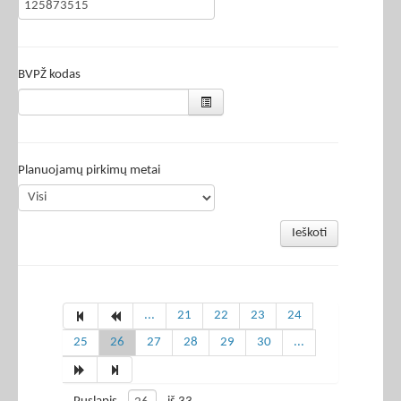
BVPŽ kodas
Planuojamų pirkimų metai
Ieškoti
...
21
22
23
24
25
26
27
28
29
30
...