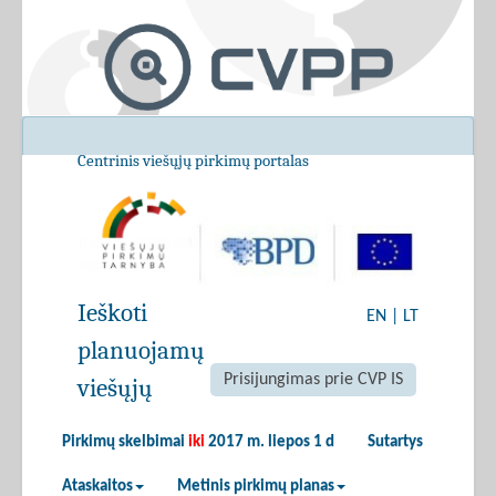
Centrinis viešųjų pirkimų portalas
Ieškoti
EN
|
LT
planuojamų
Prisijungimas prie CVP IS
viešųjų
Pirkimų skelbimai
iki
2017 m. liepos 1 d
Sutartys
Ataskaitos
Metinis pirkimų planas