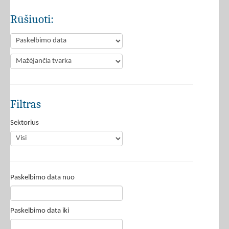
Rūšiuoti:
Filtras
Sektorius
Paskelbimo data nuo
Paskelbimo data iki