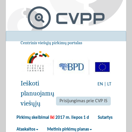
Centrinis viešųjų pirkimų portalas
Ieškoti
EN
|
LT
planuojamų
Prisijungimas prie CVP IS
viešųjų
Pirkimų skelbimai
iki
2017 m. liepos 1 d
Sutartys
Ataskaitos
Metinis pirkimų planas