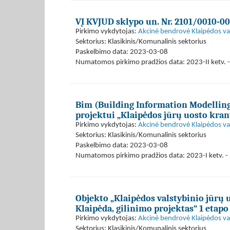
VĮ KVJUD sklypo un. Nr. 2101/0010-0
Pirkimo vykdytojas:
Akcinė bendrovė Klaipėdos val
Sektorius: Klasikinis/Komunalinis sektorius
Paskelbimo data: 2023-03-08
Numatomos pirkimo pradžios data: 2023-II ketv. -
Bim (Building Information Modelling
projektui „Klaipėdos jūrų uosto kranti
Pirkimo vykdytojas:
Akcinė bendrovė Klaipėdos val
Sektorius: Klasikinis/Komunalinis sektorius
Paskelbimo data: 2023-03-08
Numatomos pirkimo pradžios data: 2023-I ketv. - 
Objekto „Klaipėdos valstybinio jūrų uo
Klaipėda, gilinimo projektas“ 1 etapo
Pirkimo vykdytojas:
Akcinė bendrovė Klaipėdos val
Sektorius: Klasikinis/Komunalinis sektorius