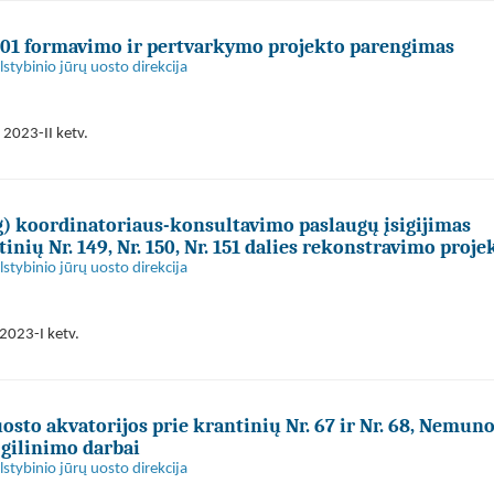
001 formavimo ir pertvarkymo projekto parengimas
stybinio jūrų uosto direkcija
 2023-II ketv.
) koordinatoriaus-konsultavimo paslaugų įsigijimas
nių Nr. 149, Nr. 150, Nr. 151 dalies rekonstravimo proje
stybinio jūrų uosto direkcija
2023-I ketv.
sto akvatorijos prie krantinių Nr. 67 ir Nr. 68, Nemuno 
 gilinimo darbai
stybinio jūrų uosto direkcija