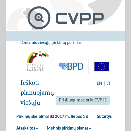
Centrinis viešųjų pirkimų portalas
Ieškoti
EN
|
LT
planuojamų
Prisijungimas prie CVP IS
viešųjų
Pirkimų skelbimai
iki
2017 m. liepos 1 d
Sutartys
Ataskaitos
Metinis pirkimų planas