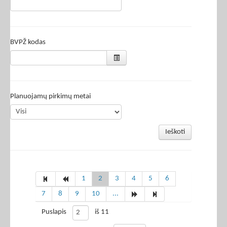
BVPŽ kodas
Planuojamų pirkimų metai
Ieškoti
1
2
3
4
5
6
7
8
9
10
...
Puslapis
iš 11