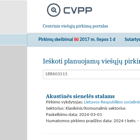
Centrinis viešųjų pirkimų portalas
Pirkimų skelbimai
iki
2017 m. liepos 1 d
Sutarty
Ieškoti planuojamų viešųjų pir
Akustinės sienelės stalams
Pirkimo vykdytojas:
Lietuvos Respublikos socialinė
Sektorius: Klasikinis/Komunalinis sektorius
Paskelbimo data: 2024-03-01
Numatomos pirkimo pradžios data: 2024-I ketv. - 