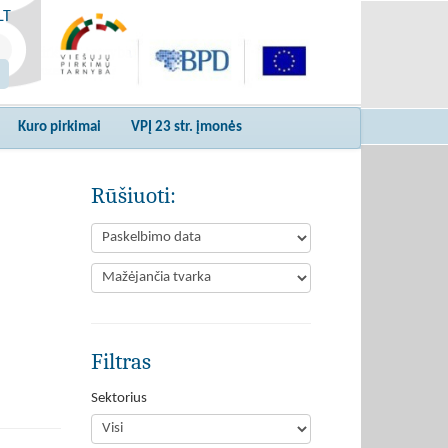
LT
Kuro pirkimai
VPĮ 23 str. įmonės
Rūšiuoti:
Filtras
Sektorius