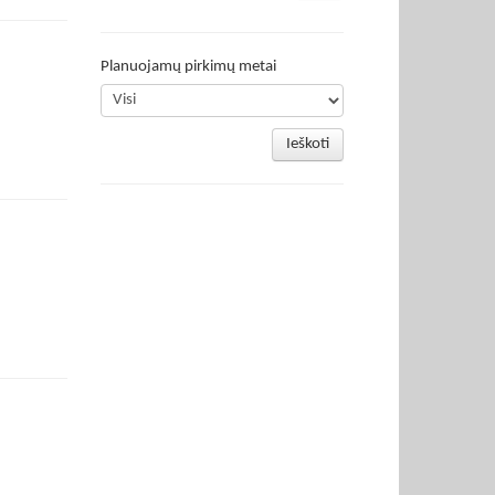
Planuojamų pirkimų metai
Ieškoti