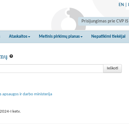
EN
|
Prisijungimas prie CVP IS
s
Ataskaitos
Metinis pirkimų planas
Nepatikimi tiekėjai
kimų
Ieškoti
s apsaugos ir darbo ministerija
2024-I ketv.