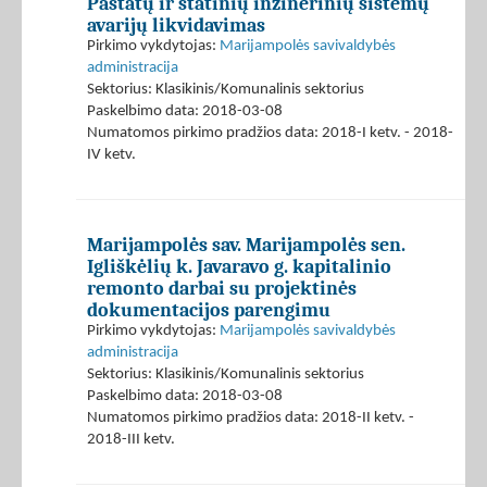
Pastatų ir statinių inžinerinių sistemų
avarijų likvidavimas
Pirkimo vykdytojas:
Marijampolės savivaldybės
administracija
Sektorius: Klasikinis/Komunalinis sektorius
Paskelbimo data: 2018-03-08
Numatomos pirkimo pradžios data: 2018-I ketv. - 2018-
IV ketv.
Marijampolės sav. Marijampolės sen.
Igliškėlių k. Javaravo g. kapitalinio
remonto darbai su projektinės
dokumentacijos parengimu
Pirkimo vykdytojas:
Marijampolės savivaldybės
administracija
Sektorius: Klasikinis/Komunalinis sektorius
Paskelbimo data: 2018-03-08
Numatomos pirkimo pradžios data: 2018-II ketv. -
2018-III ketv.