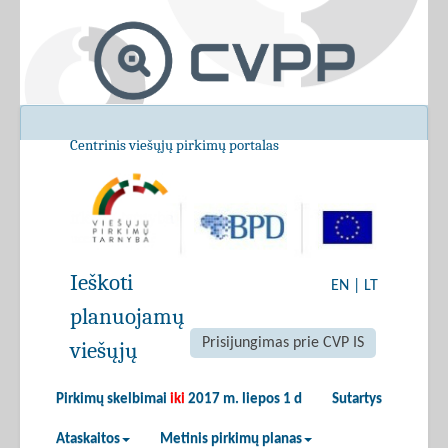
Centrinis viešųjų pirkimų portalas
Ieškoti
EN
|
LT
planuojamų
Prisijungimas prie CVP IS
viešųjų
Pirkimų skelbimai
iki
2017 m. liepos 1 d
Sutartys
Ataskaitos
Metinis pirkimų planas