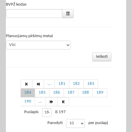
BVPŽ kodas
Planuojamų pirkimų metai
Ieškoti
...
181
182
183
184
185
186
187
188
189
190
...
Puslapis
iš 197
Parodyti
per puslapį