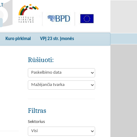
LT
Kuro pirkimai
VPĮ 23 str. įmonės
Rūšiuoti:
Filtras
Sektorius