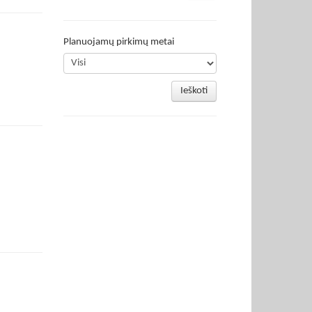
Planuojamų pirkimų metai
Ieškoti