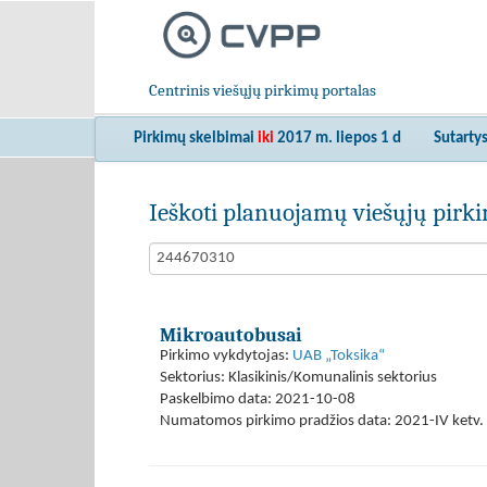
Centrinis viešųjų pirkimų portalas
Pirkimų skelbimai
iki
2017 m. liepos 1 d
Sutarty
Ieškoti planuojamų viešųjų pir
Mikroautobusai
Pirkimo vykdytojas:
UAB „Toksika“
Sektorius: Klasikinis/Komunalinis sektorius
Paskelbimo data: 2021-10-08
Numatomos pirkimo pradžios data: 2021-IV ketv. 