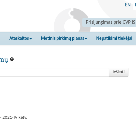
EN
|
Prisijungimas prie CVP IS
s
Ataskaitos
Metinis pirkimų planas
Nepatikimi tiekėjai
kimų
Ieškoti
- 2021-IV ketv.