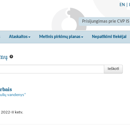
EN
|
Prisijungimas prie CVP IS
s
Ataskaitos
Metinis pirkimų planas
Nepatikimi tiekėjai
kimų
Ieškoti
rbais
aulių vandenys“
 2022-II ketv.