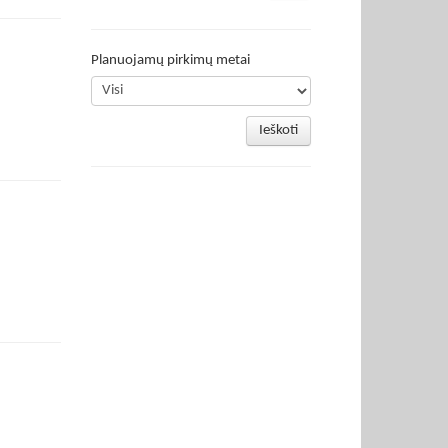
Planuojamų pirkimų metai
Ieškoti