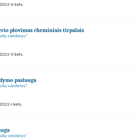
2022-II ketv.
io plovimas cheminiais tirpalais
aulių vandenys“
2022-II ketv.
dymo paslauga
aulių vandenys“
2022-I ketv.
auga
aulių vandenys“