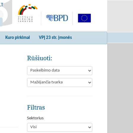
LT
Kuro pirkimai
VPĮ 23 str. įmonės
Rūšiuoti:
Filtras
Sektorius