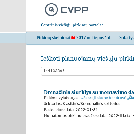
Centrinis viešųjų pirkimų portalas
Pirkimų skelbimai
iki
2017 m. liepos 1 d
Sutarty
Ieškoti planuojamų viešųjų pir
Drenažinis siurblys su montavimo da
Pirkimo vykdytojas:
Uždaroji akcinė bendrovė „Ši
Sektorius: Klasikinis/Komunalinis sektorius
Paskelbimo data: 2022-01-31
Numatomos pirkimo pradžios data: 2022-II ketv. -