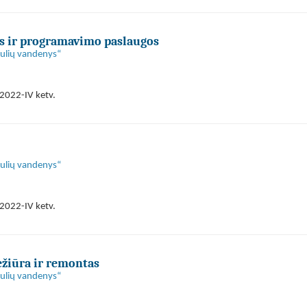
s ir programavimo paslaugos
aulių vandenys“
2022-IV ketv.
aulių vandenys“
2022-IV ketv.
ežiūra ir remontas
aulių vandenys“