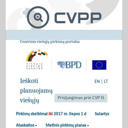
Centrinis viešųjų pirkimų portalas
Ieškoti
EN
|
LT
planuojamų
Prisijungimas prie CVP IS
viešųjų
Pirkimų skelbimai
iki
2017 m. liepos 1 d
Sutartys
Ataskaitos
Metinis pirkimų planas