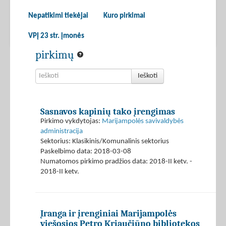
Nepatikimi tiekėjai
Kuro pirkimai
VPĮ 23 str. įmonės
pirkimų
Ieškoti
Sasnavos kapinių tako įrengimas
Pirkimo vykdytojas:
Marijampolės savivaldybės
administracija
Sektorius: Klasikinis/Komunalinis sektorius
Paskelbimo data: 2018-03-08
Numatomos pirkimo pradžios data: 2018-II ketv. -
2018-II ketv.
Įranga ir įrenginiai Marijampolės
viešosios Petro Kriaučiūno bibliotekos