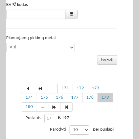
BVPŽ kodas
Planuojamų pirkimų metai
Ieškoti
...
171
172
173
174
175
176
177
178
179
180
...
Puslapis
iš 197
Parodyti
per puslapį