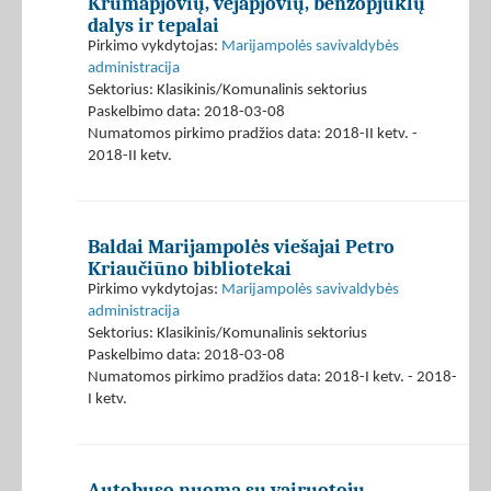
Krūmapjovių, vejapjovių, benzopjūklų
dalys ir tepalai
Pirkimo vykdytojas:
Marijampolės savivaldybės
administracija
Sektorius: Klasikinis/Komunalinis sektorius
Paskelbimo data: 2018-03-08
Numatomos pirkimo pradžios data: 2018-II ketv. -
2018-II ketv.
Baldai Marijampolės viešajai Petro
Kriaučiūno bibliotekai
Pirkimo vykdytojas:
Marijampolės savivaldybės
administracija
Sektorius: Klasikinis/Komunalinis sektorius
Paskelbimo data: 2018-03-08
Numatomos pirkimo pradžios data: 2018-I ketv. - 2018-
I ketv.
Autobuso nuoma su vairuotoju