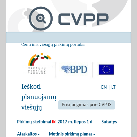
Centrinis viešųjų pirkimų portalas
Ieškoti
EN
|
LT
planuojamų
Prisijungimas prie CVP IS
viešųjų
Pirkimų skelbimai
iki
2017 m. liepos 1 d
Sutartys
Ataskaitos
Metinis pirkimų planas