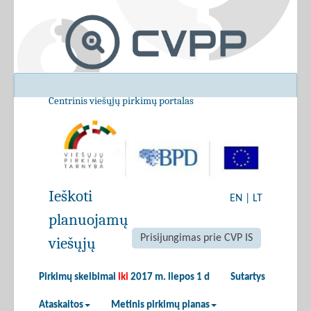
Centrinis viešųjų pirkimų portalas
Ieškoti
EN
|
LT
planuojamų
Prisijungimas prie CVP IS
viešųjų
Pirkimų skelbimai
iki
2017 m. liepos 1 d
Sutartys
Ataskaitos
Metinis pirkimų planas