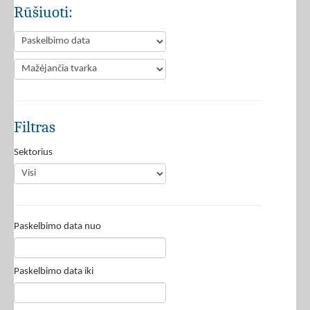
Rūšiuoti:
Filtras
Sektorius
Paskelbimo data nuo
Paskelbimo data iki