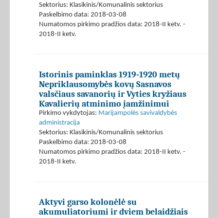
Sektorius: Klasikinis/Komunalinis sektorius
Paskelbimo data: 2018-03-08
Numatomos pirkimo pradžios data: 2018-II ketv. -
2018-II ketv.
Istorinis paminklas 1919-1920 metų
Nepriklausomybės kovų Sasnavos
valsčiaus savanorių ir Vyties kryžiaus
Kavalierių atminimo įamžinimui
Pirkimo vykdytojas:
Marijampolės savivaldybės
administracija
Sektorius: Klasikinis/Komunalinis sektorius
Paskelbimo data: 2018-03-08
Numatomos pirkimo pradžios data: 2018-II ketv. -
2018-II ketv.
Aktyvi garso kolonėlė su
akumuliatoriumi ir dviem belaidžiais