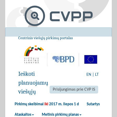
Centrinis viešųjų pirkimų portalas
Ieškoti
EN
|
LT
planuojamų
Prisijungimas prie CVP IS
viešųjų
Pirkimų skelbimai
iki
2017 m. liepos 1 d
Sutartys
Ataskaitos
Metinis pirkimų planas