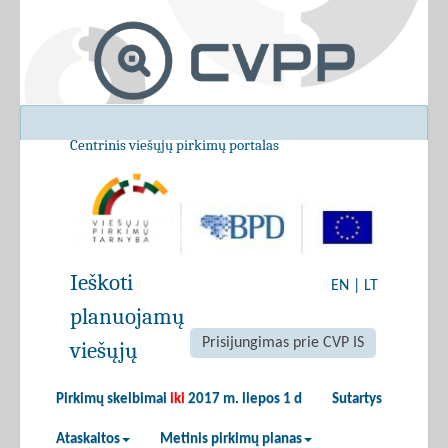
Centrinis viešųjų pirkimų portalas
Ieškoti
EN
|
LT
planuojamų
Prisijungimas prie CVP IS
viešųjų
Pirkimų skelbimai
iki
2017 m. liepos 1 d
Sutartys
Ataskaitos
Metinis pirkimų planas