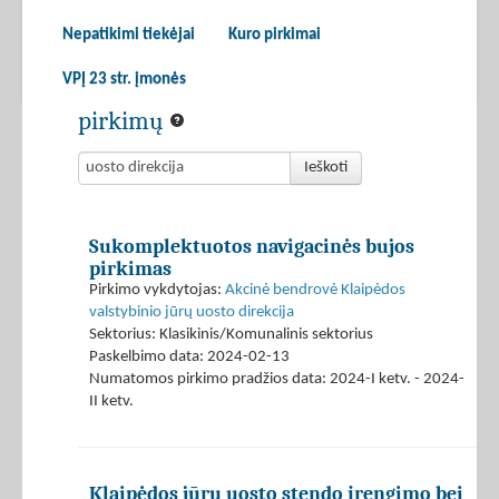
Nepatikimi tiekėjai
Kuro pirkimai
VPĮ 23 str. įmonės
pirkimų
Ieškoti
Sukomplektuotos navigacinės bujos
pirkimas
Pirkimo vykdytojas:
Akcinė bendrovė Klaipėdos
valstybinio jūrų uosto direkcija
Sektorius: Klasikinis/Komunalinis sektorius
Paskelbimo data: 2024-02-13
Numatomos pirkimo pradžios data: 2024-I ketv. - 2024-
II ketv.
Klaipėdos jūrų uosto stendo įrengimo bei