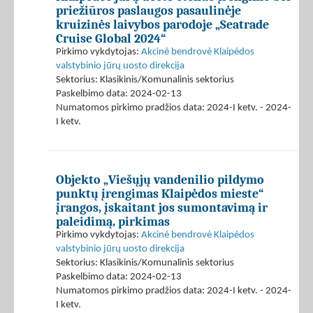
priežiūros paslaugos pasaulinėje
kruizinės laivybos parodoje „Seatrade
Cruise Global 2024“
Pirkimo vykdytojas:
Akcinė bendrovė Klaipėdos
valstybinio jūrų uosto direkcija
Sektorius: Klasikinis/Komunalinis sektorius
Paskelbimo data: 2024-02-13
Numatomos pirkimo pradžios data: 2024-I ketv. - 2024-
I ketv.
Objekto „Viešųjų vandenilio pildymo
punktų įrengimas Klaipėdos mieste“
įrangos, įskaitant jos sumontavimą ir
paleidimą, pirkimas
Pirkimo vykdytojas:
Akcinė bendrovė Klaipėdos
valstybinio jūrų uosto direkcija
Sektorius: Klasikinis/Komunalinis sektorius
Paskelbimo data: 2024-02-13
Numatomos pirkimo pradžios data: 2024-I ketv. - 2024-
I ketv.