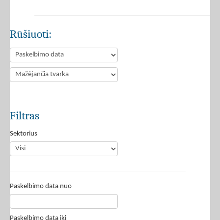
Rūšiuoti:
Filtras
Sektorius
Paskelbimo data nuo
Paskelbimo data iki