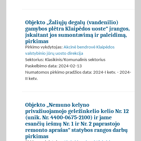
Objekto „Žaliųjų degalų (vandenilio)
gamybos plėtra Klaipėdos uoste“ įrangos,
įskaitant jos sumontavimą ir paleidimą,
pirkimas
Pirkimo vykdytojas:
Akcinė bendrovė Klaipėdos
valstybinio jūrų uosto direkcija
Sektorius: Klasikinis/Komunalinis sektorius
Paskelbimo data: 2024-02-13
Numatomos pirkimo pradžios data: 2024-I ketv. - 2024-
II ketv.
Objekto „Nemuno kelyno
privažiuojamojo geležinkelio kelio Nr. 12
(unik. Nr. 4400-0675-2100) ir jame
esančių iešmų Nr. 1 ir Nr. 2 paprastojo
remonto aprašas“ statybos rangos darbų
pirkimas