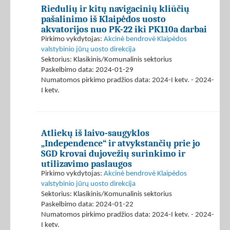
Riedulių ir kitų navigacinių kliūčių
pašalinimo iš Klaipėdos uosto
akvatorijos nuo PK-22 iki PK110a darbai
Pirkimo vykdytojas:
Akcinė bendrovė Klaipėdos
valstybinio jūrų uosto direkcija
Sektorius: Klasikinis/Komunalinis sektorius
Paskelbimo data: 2024-01-29
Numatomos pirkimo pradžios data: 2024-I ketv. - 2024-
I ketv.
Atliekų iš laivo-saugyklos
„Independence“ ir atvykstančių prie jo
SGD krovai dujovežių surinkimo ir
utilizavimo paslaugos
Pirkimo vykdytojas:
Akcinė bendrovė Klaipėdos
valstybinio jūrų uosto direkcija
Sektorius: Klasikinis/Komunalinis sektorius
Paskelbimo data: 2024-01-22
Numatomos pirkimo pradžios data: 2024-I ketv. - 2024-
I ketv.