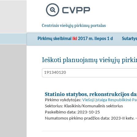
Centrinis viešųjų pirkimų portalas
Pirkimų skelbimai
iki
2017 m. liepos 1 d
Sutarty
Ieškoti planuojamų viešųjų pir
Statinio statybos, rekonstrukcijos da
Pirkimo vykdytojas:
Viešoji įstaiga Respublikinė P
Sektorius: Klasikinis/Komunalinis sektorius
Paskelbimo data: 2023-10-25
Numatomos pirkimo pradžios data: 2023-II ketv. -