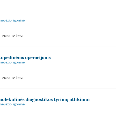
anevėžio ligoninė
- 2023-IV ketv.
ortopedinėms operacijoms
anevėžio ligoninė
- 2023-IV ketv.
molekulinės diagnostikos tyrimų atlikimui
anevėžio ligoninė