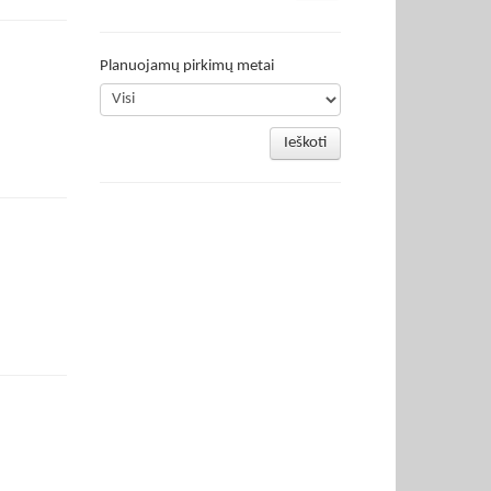
Planuojamų pirkimų metai
Ieškoti