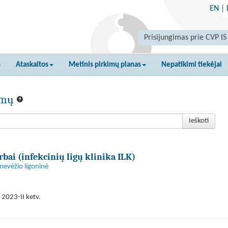
EN
|
Prisijungimas prie CVP IS
s
Ataskaitos
Metinis pirkimų planas
Nepatikimi tiekėjai
kimų
Ieškoti
rbai (infekcinių ligų klinika ILK)
anevėžio ligoninė
 2023-II ketv.