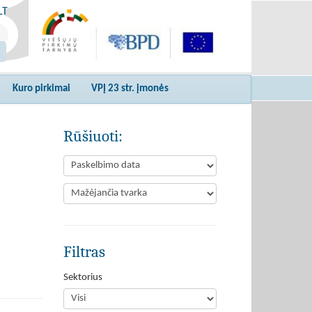
LT
Kuro pirkimai
VPĮ 23 str. įmonės
Rūšiuoti:
Filtras
Sektorius