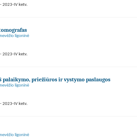
- 2023-IV ketv.
tomografas
anevėžio ligoninė
- 2023-IV ketv.
S palaikymo, priežiūros ir vystymo paslaugos
anevėžio ligoninė
- 2023-IV ketv.
anevėžio ligoninė