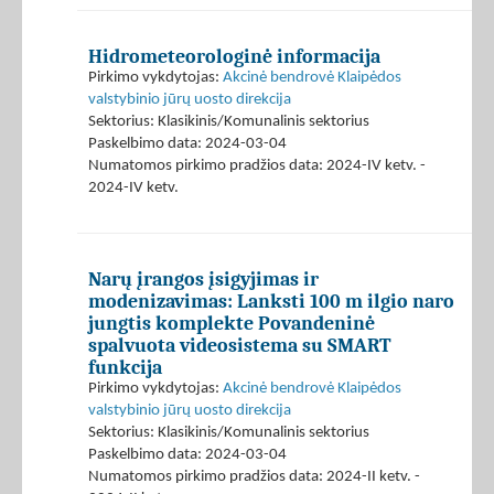
Hidrometeorologinė informacija
Pirkimo vykdytojas:
Akcinė bendrovė Klaipėdos
valstybinio jūrų uosto direkcija
Sektorius: Klasikinis/Komunalinis sektorius
Paskelbimo data: 2024-03-04
Numatomos pirkimo pradžios data: 2024-IV ketv. -
2024-IV ketv.
Narų įrangos įsigyjimas ir
modenizavimas: Lanksti 100 m ilgio naro
jungtis komplekte Povandeninė
spalvuota videosistema su SMART
funkcija
Pirkimo vykdytojas:
Akcinė bendrovė Klaipėdos
valstybinio jūrų uosto direkcija
Sektorius: Klasikinis/Komunalinis sektorius
Paskelbimo data: 2024-03-04
Numatomos pirkimo pradžios data: 2024-II ketv. -