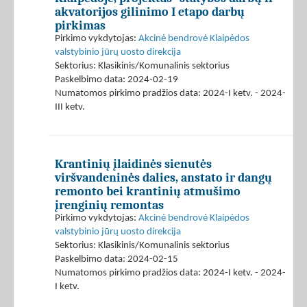
akvatorijos gilinimo I etapo darbų
pirkimas
Pirkimo vykdytojas:
Akcinė bendrovė Klaipėdos
valstybinio jūrų uosto direkcija
Sektorius: Klasikinis/Komunalinis sektorius
Paskelbimo data: 2024-02-19
Numatomos pirkimo pradžios data: 2024-I ketv. - 2024-
III ketv.
Krantinių įlaidinės sienutės
viršvandeninės dalies, anstato ir dangų
remonto bei krantinių atmušimo
įrenginių remontas
Pirkimo vykdytojas:
Akcinė bendrovė Klaipėdos
valstybinio jūrų uosto direkcija
Sektorius: Klasikinis/Komunalinis sektorius
Paskelbimo data: 2024-02-15
Numatomos pirkimo pradžios data: 2024-I ketv. - 2024-
I ketv.