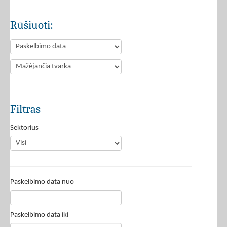
Rūšiuoti:
Filtras
Sektorius
Paskelbimo data nuo
Paskelbimo data iki