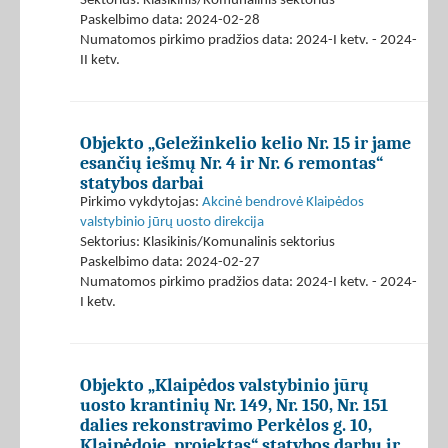
Sektorius: Klasikinis/Komunalinis sektorius
Paskelbimo data: 2024-02-28
Numatomos pirkimo pradžios data: 2024-I ketv. - 2024-
II ketv.
Objekto „Geležinkelio kelio Nr. 15 ir jame
esančių iešmų Nr. 4 ir Nr. 6 remontas“
statybos darbai
Pirkimo vykdytojas:
Akcinė bendrovė Klaipėdos
valstybinio jūrų uosto direkcija
Sektorius: Klasikinis/Komunalinis sektorius
Paskelbimo data: 2024-02-27
Numatomos pirkimo pradžios data: 2024-I ketv. - 2024-
I ketv.
Objekto „Klaipėdos valstybinio jūrų
uosto krantinių Nr. 149, Nr. 150, Nr. 151
dalies rekonstravimo Perkėlos g. 10,
Klaipėdoje, projektas“ statybos darbų ir