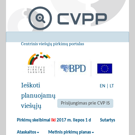
Centrinis viešųjų pirkimų portalas
Ieškoti
EN
|
LT
planuojamų
Prisijungimas prie CVP IS
viešųjų
Pirkimų skelbimai
iki
2017 m. liepos 1 d
Sutartys
Ataskaitos
Metinis pirkimų planas