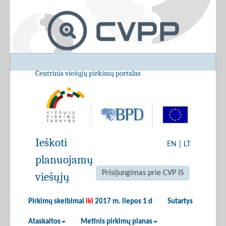
Centrinis viešųjų pirkimų portalas
Ieškoti
EN
|
LT
planuojamų
Prisijungimas prie CVP IS
viešųjų
Pirkimų skelbimai
iki
2017 m. liepos 1 d
Sutartys
Ataskaitos
Metinis pirkimų planas