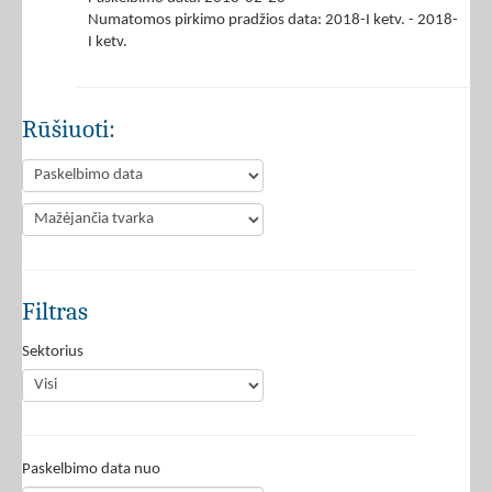
Numatomos pirkimo pradžios data: 2018-I ketv. - 2018-
I ketv.
Rūšiuoti:
Filtras
Sektorius
Paskelbimo data nuo