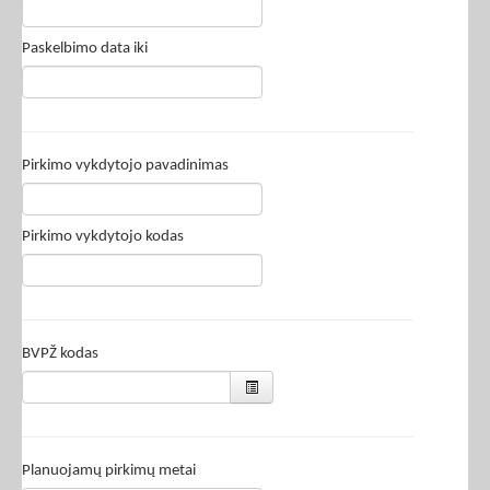
Paskelbimo data iki
Pirkimo vykdytojo pavadinimas
Pirkimo vykdytojo kodas
BVPŽ kodas
Planuojamų pirkimų metai