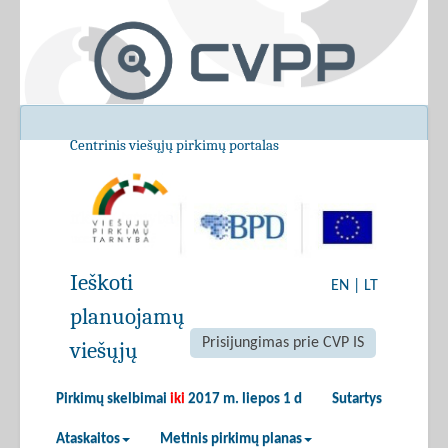
Centrinis viešųjų pirkimų portalas
Ieškoti
EN
|
LT
planuojamų
Prisijungimas prie CVP IS
viešųjų
Pirkimų skelbimai
iki
2017 m. liepos 1 d
Sutartys
Ataskaitos
Metinis pirkimų planas