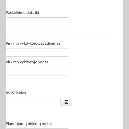
Paskelbimo data iki
Pirkimo vykdytojo pavadinimas
Pirkimo vykdytojo kodas
BVPŽ kodas
Planuojamų pirkimų metai