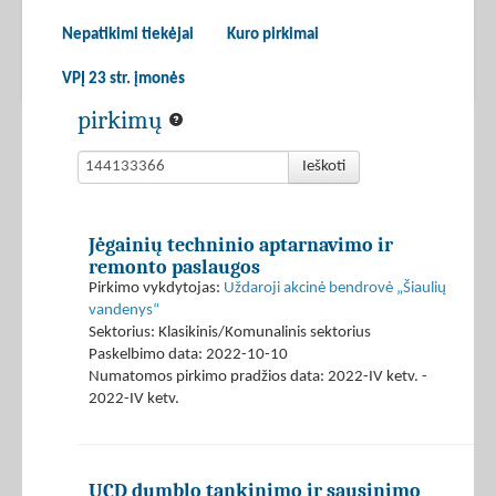
Nepatikimi tiekėjai
Kuro pirkimai
VPĮ 23 str. įmonės
pirkimų
Ieškoti
Jėgainių techninio aptarnavimo ir
remonto paslaugos
Pirkimo vykdytojas:
Uždaroji akcinė bendrovė „Šiaulių
vandenys“
Sektorius: Klasikinis/Komunalinis sektorius
Paskelbimo data: 2022-10-10
Numatomos pirkimo pradžios data: 2022-IV ketv. -
2022-IV ketv.
UCD dumblo tankinimo ir sausinimo