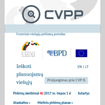
Centrinis viešųjų pirkimų portalas
Ieškoti
EN
|
LT
planuojamų
Prisijungimas prie CVP IS
viešųjų
Pirkimų skelbimai
iki
2017 m. liepos 1 d
Sutartys
Ataskaitos
Metinis pirkimų planas