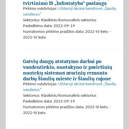
tvirtinimo IS „Infostatyba“ paslauga
Pirkimo vykdytojas:
Uždaroji akcinė bendrovė „Šiaulių
vandenys“
Sektorius: Klasikinis/Komunalinis sektorius
Paskelbimo data: 2022-09-19
Numatomos pirkimo pradžios data: 2022-IV ketv. -
2022-IV ketv.
Gatvių dangų atstatymo darbai po
vandentiekio, nuotakyno ir paviršinių
nuotekų sistemos avarinių remonto
darbų Šiaulių mieste ir Šiaulių rajone
Pirkimo vykdytojas:
Uždaroji akcinė bendrovė „Šiaulių
vandenys“
Sektorius: Klasikinis/Komunalinis sektorius
Paskelbimo data: 2022-09-19
Numatomos pirkimo pradžios data: 2022-III ketv. -
2022-III ketv.