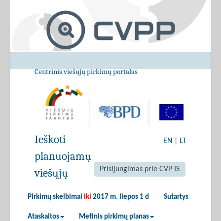
Centrinis viešųjų pirkimų portalas
Ieškoti
EN
|
LT
planuojamų
Prisijungimas prie CVP IS
viešųjų
Pirkimų skelbimai
iki
2017 m. liepos 1 d
Sutartys
Ataskaitos
Metinis pirkimų planas