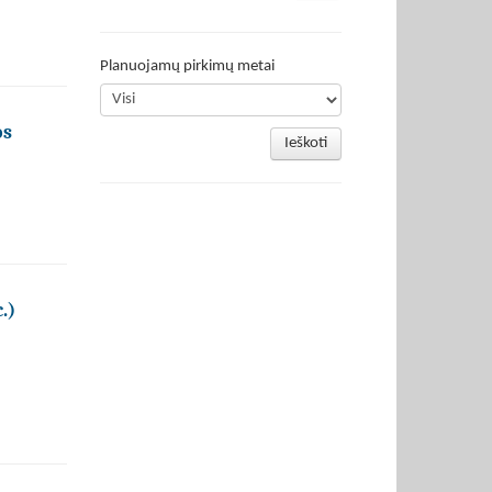
Planuojamų pirkimų metai
os
Ieškoti
.)