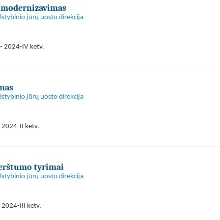
s modernizavimas
stybinio jūrų uosto direkcija
- 2024-IV ketv.
mas
stybinio jūrų uosto direkcija
 2024-II ketv.
erštumo tyrimai
stybinio jūrų uosto direkcija
2024-III ketv.