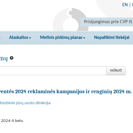
EN
|
Prisijungimas prie CVP IS
s
Ataskaitos
Metinis pirkimų planas
Nepatikimi tiekėjai
kimų
Ieškoti
entės 2024 reklaminės kampanijos ir renginių 2024 m. 
stybinio jūrų uosto direkcija
 2024-II ketv.