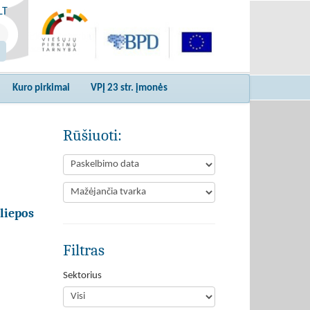
LT
Kuro pirkimai
VPĮ 23 str. įmonės
Rūšiuoti:
liepos
Filtras
Sektorius