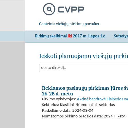
Centrinis viešųjų pirkimų portalas
Pirkimų skelbimai
iki
2017 m. liepos 1 d
Sutarty
Ieškoti planuojamų viešųjų pir
Reklamos paslaugų pirkimas Jūros šv
26-28 d. metu
Pirkimo vykdytojas:
Akcinė bendrovė Klaipėdos val
Sektorius: Klasikinis/Komunalinis sektorius
Paskelbimo data: 2024-03-04
Numatomos pirkimo pradžios data: 2024-II ketv. -