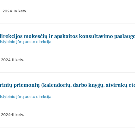
- 2024-IV ketv.
direkcijos mokesčių ir apskaitos konsultavimo paslaug
stybinio jūrų uosto direkcija
 2024-II ketv.
rinių priemonių (kalendorių, darbo knygų, atvirukų etc
stybinio jūrų uosto direkcija
 2024-II ketv.