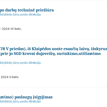
apo darbų techninė priežiūra
stybinio jūrų uosto direkcija
- 2024-IV ketv.
8 V priedas), iš Klaipėdos uoste esančių laivų, išskyrus
 prie jo SGD krovai dujovežių, surinkimo,utilizavimo
stybinio jūrų uosto direkcija
 2024-II ketv.
avimo) paslaugų įsigyjimas
stybinio jūrų uosto direkcija