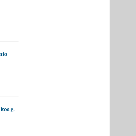
nio
kos g.