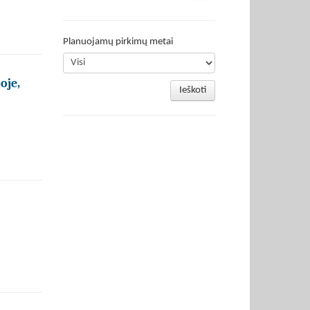
Planuojamų pirkimų metai
oje,
Ieškoti