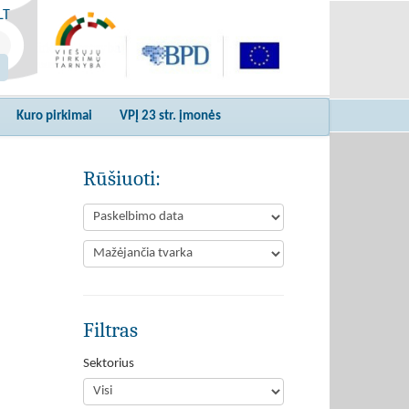
LT
Kuro pirkimai
VPĮ 23 str. įmonės
Rūšiuoti:
Filtras
Sektorius