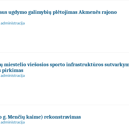
laus ugdymo galimybių plėtojimas Akmenės rajono
administracija
ų miestelio viešosios sporto infrastruktūros sutvarky
s pirkimas
administracija
o g. Menčių kaime) rekonstravimas
administracija