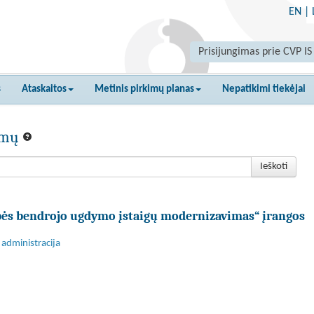
EN
|
Prisijungimas prie CVP IS
s
Ataskaitos
Metinis pirkimų planas
Nepatikimi tiekėjai
kimų
Ieškoti
bės bendrojo ugdymo įstaigų modernizavimas“ įrangos
administracija