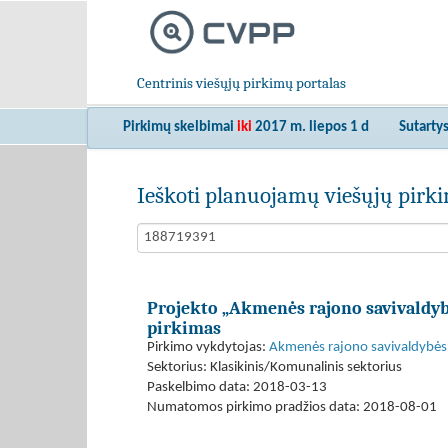
Centrinis viešųjų pirkimų portalas
Pirkimų skelbimai
iki
2017 m. liepos 1 d
Sutarty
Ieškoti planuojamų viešųjų pir
Projekto „Akmenės rajono savivaldy
pirkimas
Pirkimo vykdytojas:
Akmenės rajono savivaldybės 
Sektorius: Klasikinis/Komunalinis sektorius
Paskelbimo data: 2018-03-13
Numatomos pirkimo pradžios data: 2018-08-01