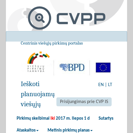
Centrinis viešųjų pirkimų portalas
Ieškoti
EN
|
LT
planuojamų
Prisijungimas prie CVP IS
viešųjų
Pirkimų skelbimai
iki
2017 m. liepos 1 d
Sutartys
Ataskaitos
Metinis pirkimų planas