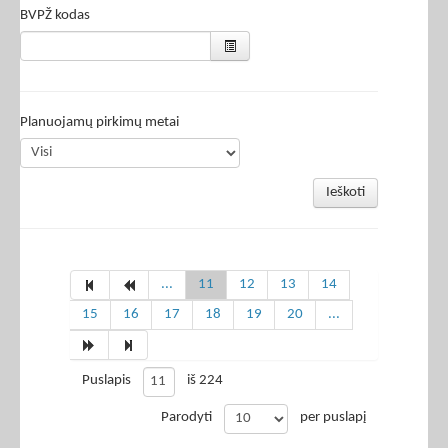
BVPŽ kodas
Planuojamų pirkimų metai
Ieškoti
...
11
12
13
14
15
16
17
18
19
20
...
Puslapis
iš 224
Parodyti
per puslapį