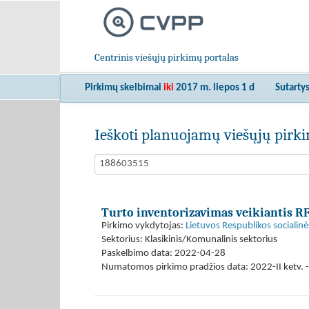
Centrinis viešųjų pirkimų portalas
Pirkimų skelbimai
iki
2017 m. liepos 1 d
Sutarty
Ieškoti planuojamų viešųjų pir
Turto inventorizavimas veikiantis RF
Pirkimo vykdytojas:
Lietuvos Respublikos socialinė
Sektorius: Klasikinis/Komunalinis sektorius
Paskelbimo data: 2022-04-28
Numatomos pirkimo pradžios data: 2022-II ketv. - 