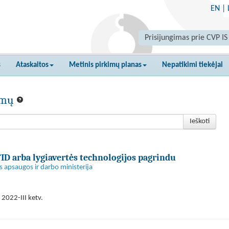
EN
|
Prisijungimas prie CVP IS
s
Ataskaitos
Metinis pirkimų planas
Nepatikimi tiekėjai
kimų
Ieškoti
ID arba lygiavertės technologijos pagrindu
s apsaugos ir darbo ministerija
2022-III ketv.