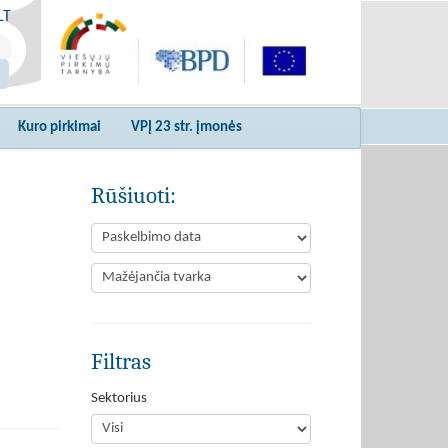
LT
Kuro pirkimai
VPĮ 23 str. įmonės
Rūšiuoti:
Filtras
Sektorius