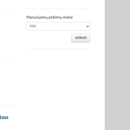
Planuojamų pirkimų metai
Ieškoti
nims