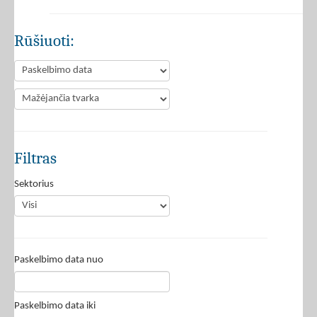
Rūšiuoti:
Filtras
Sektorius
Paskelbimo data nuo
Paskelbimo data iki