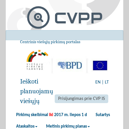
Centrinis viešųjų pirkimų portalas
Ieškoti
EN
|
LT
planuojamų
Prisijungimas prie CVP IS
viešųjų
Pirkimų skelbimai
iki
2017 m. liepos 1 d
Sutartys
Ataskaitos
Metinis pirkimų planas