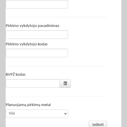
Pirkimo vykdytojo pavadinimas
Pirkimo vykdytojo kodas
BVPŽ kodas
Planuojamų pirkimų metai
Ieškoti