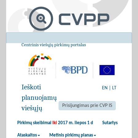
Centrinis viešųjų pirkimų portalas
Ieškoti
EN
|
LT
planuojamų
Prisijungimas prie CVP IS
viešųjų
Pirkimų skelbimai
iki
2017 m. liepos 1 d
Sutartys
Ataskaitos
Metinis pirkimų planas