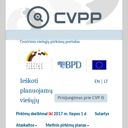
Centrinis viešųjų pirkimų portalas
Ieškoti
EN
|
LT
planuojamų
Prisijungimas prie CVP IS
viešųjų
Pirkimų skelbimai
iki
2017 m. liepos 1 d
Sutartys
Ataskaitos
Metinis pirkimų planas