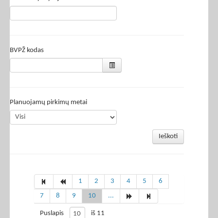
BVPŽ kodas
Planuojamų pirkimų metai
Ieškoti
1
2
3
4
5
6
7
8
9
10
...
Puslapis
iš 11