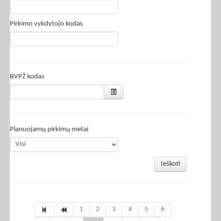
Pirkimo vykdytojo kodas
BVPŽ kodas
Planuojamų pirkimų metai
Ieškoti
1
2
3
4
5
6