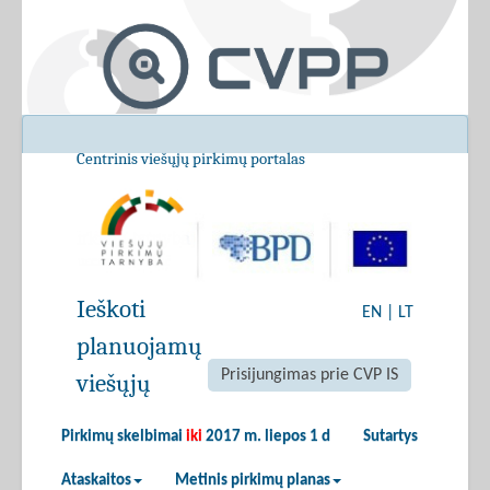
Centrinis viešųjų pirkimų portalas
Ieškoti
EN
|
LT
planuojamų
Prisijungimas prie CVP IS
viešųjų
Pirkimų skelbimai
iki
2017 m. liepos 1 d
Sutartys
Ataskaitos
Metinis pirkimų planas