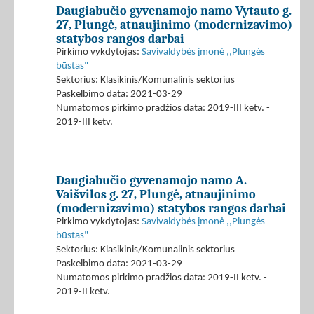
Daugiabučio gyvenamojo namo Vytauto g.
27, Plungė, atnaujinimo (modernizavimo)
statybos rangos darbai
Pirkimo vykdytojas:
Savivaldybės įmonė ,,Plungės
būstas"
Sektorius: Klasikinis/Komunalinis sektorius
Paskelbimo data: 2021-03-29
Numatomos pirkimo pradžios data: 2019-III ketv. -
2019-III ketv.
Daugiabučio gyvenamojo namo A.
Vaišvilos g. 27, Plungė, atnaujinimo
(modernizavimo) statybos rangos darbai
Pirkimo vykdytojas:
Savivaldybės įmonė ,,Plungės
būstas"
Sektorius: Klasikinis/Komunalinis sektorius
Paskelbimo data: 2021-03-29
Numatomos pirkimo pradžios data: 2019-II ketv. -
2019-II ketv.