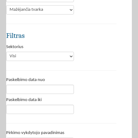
Filtras
Sektorius
Paskelbimo data nuo
Paskelbimo data iki
Pirkimo vykdytojo pavadinimas