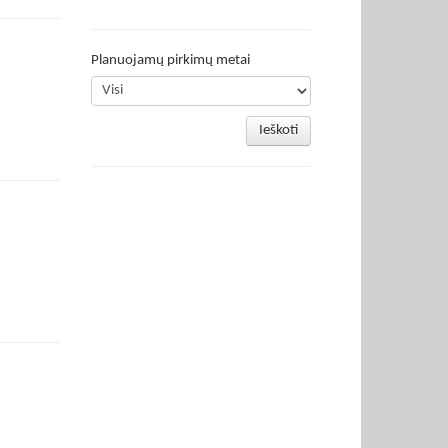
Planuojamų pirkimų metai
Ieškoti