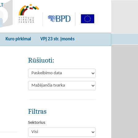
LT
Kuro pirkimai
VPĮ 23 str. įmonės
Rūšiuoti:
Filtras
Sektorius