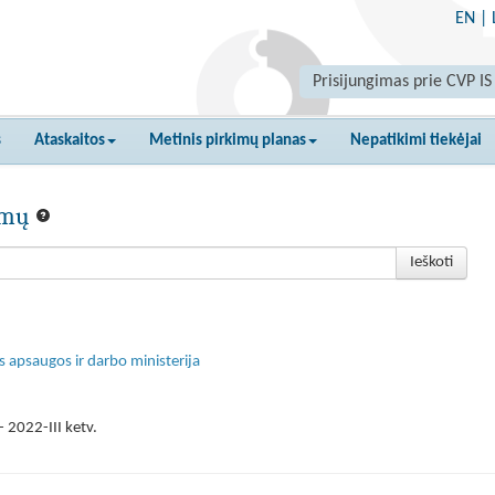
EN
|
Prisijungimas prie CVP IS
s
Ataskaitos
Metinis pirkimų planas
Nepatikimi tiekėjai
kimų
Ieškoti
s apsaugos ir darbo ministerija
 2022-III ketv.