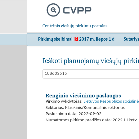
Centrinis viešųjų pirkimų portalas
Pirkimų skelbimai
iki
2017 m. liepos 1 d
Sutarty
Ieškoti planuojamų viešųjų pir
Renginio viešinimo paslaugos
Pirkimo vykdytojas:
Lietuvos Respublikos socialinė
Sektorius: Klasikinis/Komunalinis sektorius
Paskelbimo data: 2022-09-02
Numatomos pirkimo pradžios data: 2022-III ketv. -