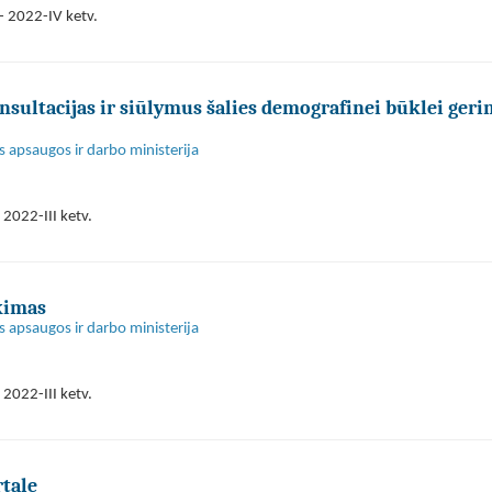
- 2022-IV ketv.
nsultacijas ir siūlymus šalies demografinei būklei gerin
s apsaugos ir darbo ministerija
2022-III ketv.
kimas
s apsaugos ir darbo ministerija
2022-III ketv.
rtale