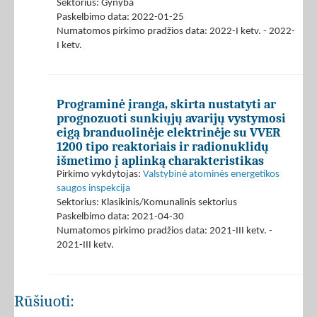
Sektorius: Gynyba
Paskelbimo data: 2022-01-25
Numatomos pirkimo pradžios data: 2022-I ketv. - 2022-
I ketv.
Programinė įranga, skirta nustatyti ar
prognozuoti sunkiųjų avarijų vystymosi
eigą branduolinėje elektrinėje su VVER
1200 tipo reaktoriais ir radionuklidų
išmetimo į aplinką charakteristikas
Pirkimo vykdytojas:
Valstybinė atominės energetikos
saugos inspekcija
Sektorius: Klasikinis/Komunalinis sektorius
Paskelbimo data: 2021-04-30
Numatomos pirkimo pradžios data: 2021-III ketv. -
2021-III ketv.
Rūšiuoti: