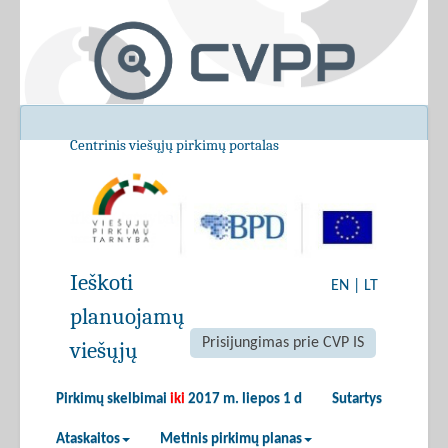
Centrinis viešųjų pirkimų portalas
Ieškoti
EN
|
LT
planuojamų
Prisijungimas prie CVP IS
viešųjų
Pirkimų skelbimai
iki
2017 m. liepos 1 d
Sutartys
Ataskaitos
Metinis pirkimų planas