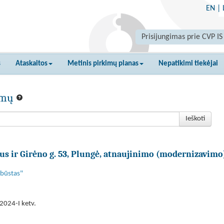
EN
|
Prisijungimas prie CVP IS
s
Ataskaitos
Metinis pirkimų planas
Nepatikimi tiekėjai
kimų
Ieškoti
 ir Girėno g. 53, Plungė, atnaujinimo (modernizavimo
 būstas"
2024-I ketv.