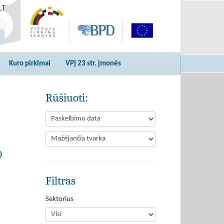
LT
Kuro pirkimai
VPĮ 23 str. įmonės
Rūšiuoti:
)
Filtras
Sektorius