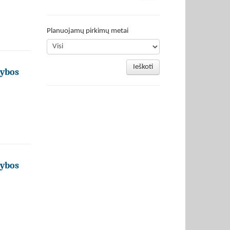
Planuojamų pirkimų metai
Ieškoti
tybos
tybos