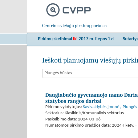
Centrinis viešųjų pirkimų portalas
Pirkimų skelbimai
iki
2017 m. liepos 1 d
Sutarty
Ieškoti planuojamų viešųjų pir
Daugiabučio gyvenamojo namo Dariaus
statybos rangos darbai
Pirkimo vykdytojas:
Savivaldybės įmonė ,,Plungės
Sektorius: Klasikinis/Komunalinis sektorius
Paskelbimo data: 2024-03-06
Numatomos pirkimo pradžios data: 2024-I ketv. - 