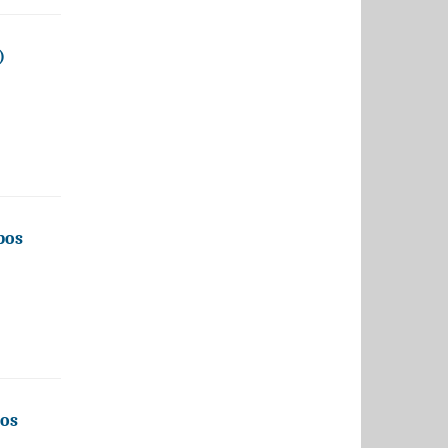
)
bos
bos